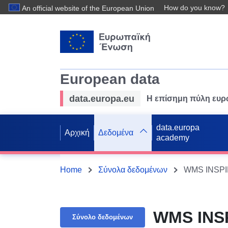
How do you know?
An official website of the European Union
European data
data.europa.eu
Η επίσημη πύλη ευ
data.europa
Αρχική
Δεδομένα
academy
Home
Σύνολα δεδομένων
WMS INSPIR
WMS INSP
Σύνολο δεδομένων