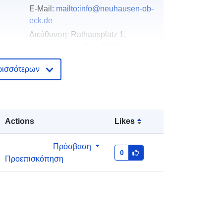
E-Mail:
mailto:info@neuhausen-ob-
eck.de
Διεύθυνση:
Rathausplatz 1,
Neuhausen ob Eck, 78579,
Deutschland
ρισσότερων
Διεύθυνση URL:
http://www.neuhausen-ob-eck.de
Προστίθεται στο data.europa.eu:
20
Actions
Likes
January 2026
Επικαιροποιήθηκε στα data.europa.eu:
Πρόσβαση
04 August 2026
0
Προεπισκόπηση
Συντεταγμένες:
[ [ 8.9355362,
47.9743454 ], [ 8.9398214,
47.9743454 ], [ 8.9398214,
47.9704838 ], [ 8.9355362,
47.9704838 ], [ 8.9355362,