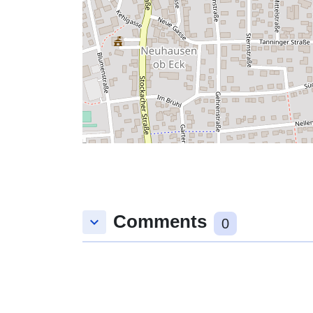
Comments
keyboard_arrow_down
0