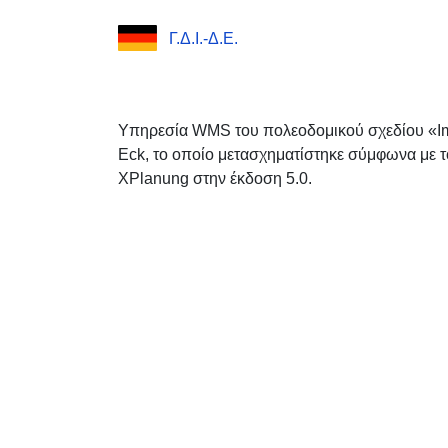
Γ.Δ.Ι.-Δ.Ε.
Υπηρεσία WMS του πολεοδομικού σχεδίου «I
Eck, το οποίο μετασχηματίστηκε σύμφωνα με 
XPlanung στην έκδοση 5.0.