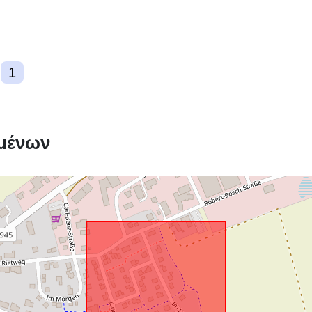
Συμμόρφωση
1
μένων
uriRef: