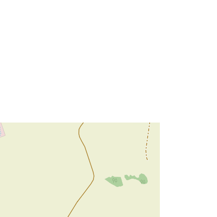
47.9743454 ] ]
Τύπος:
Polygon
 με:
Πόρος:
http://data.europa.eu/eli/reg/2009/97
6
http://data.europa.eu/88u/dataset/57
bf39ee-8141-4ef1-b9cf-
a282f77c48df