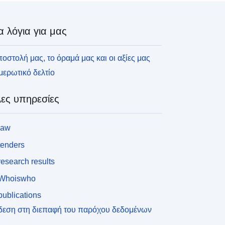
α λόγια για μας
οστολή μας, το όραμά μας και οι αξίες μας
ερωτικό δελτίο
ες υπηρεσίες
law
tenders
esearch results
Whoiswho
ublications
δεση στη διεπαφή του παρόχου δεδομένων