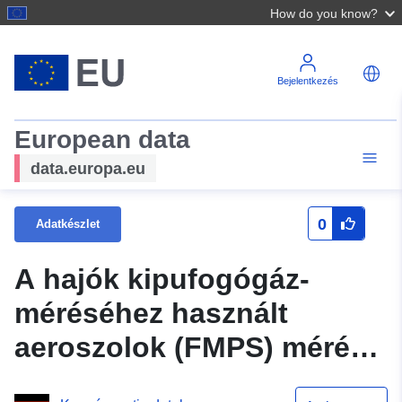
How do you know?
Bejelentkezés
European data
data.europa.eu
0
Adatkészlet
A hajók kipufogógáz-
méréséhez használt
aeroszolok (FMPS) mérési
adatai a Kiel