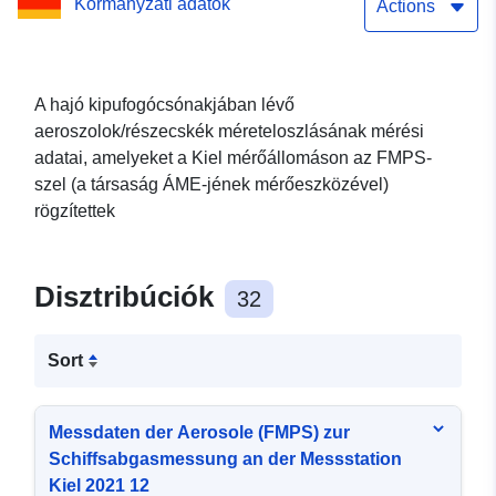
Kormányzati adatok
mérőállomáson 2021 12
Actions
A hajó kipufogócsónakjában lévő
aeroszolok/részecskék méreteloszlásának mérési
adatai, amelyeket a Kiel mérőállomáson az FMPS-
szel (a társaság ÁME-jének mérőeszközével)
rögzítettek
Disztribúciók
32
Sort
Messdaten der Aerosole (FMPS) zur
Schiffsabgasmessung an der Messstation
Kiel 2021 12