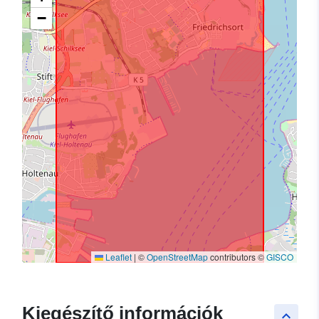
−
Leaflet
|
©
OpenStreetMap
contributors ©
GISCO
Kiegészítő információk
keyboard_arrow_up