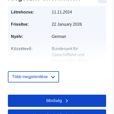
Létrehozva:
11.11.2024
Frissítve:
22 January 2026
Nyelv:
German
Közzétevő:
Bundesamt für
Seeschifffahrt und
Hydrographie (BSH)
E-mail:
ship.emission@bsh.de
Több megjelenítése
Kapcsolattartási
Bundesamt für Seeschifffahrt
pontok:
und Hydrographie (BSH)
Minőség
E-mail:
mailto:ship.emission@bsh.de