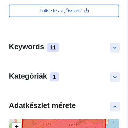
Töltse le az „Összes”
Keywords
11
keyboard_arrow_down
Kategóriák
1
keyboard_arrow_down
Adatkészlet mérete
keyboard_arrow_up
+