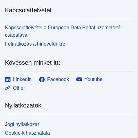
http://inspire.ec.europa.eu/metadat
Kapcsolatfelvétel
codelist/ResourceType/dataset
Kapcsolatfelvétel a European Data Portal üzemeltetői
csapatával
Feliratkozás a hírlevelünkre
Kövessen minket itt:
LinkedIn
Facebook
Youtube
Other
Nyilatkozatok
Jogi nyilatkozat
Cookie-k használata