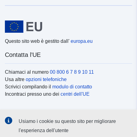
Questo sito web è gestito dall'
europa.eu
Contatta l’UE
Chiamaci al numero
00 800 6 7 8 9 10 11
Usa altre
opzioni telefoniche
Scrivici compilando il
modulo di contatto
Incontraci presso uno dei
centri dell'UE
Social media
Usiamo i cookie su questo sito per migliorare
Cerca i
canali social
l'esperienza dell'utente