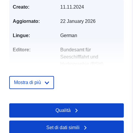
Creato:
11.11.2024
Aggiornato:
22 January 2026
Lingue:
German
Editore:
Bundesamt für
Seeschifffahrt und
Hydrographie (BSH)
E-mail:
ship.emission@bsh.de
Mostra di più
Punti di contatto:
Bundesamt für Seeschifffahrt
und Hydrographie (BSH)
Qualità
E-mail:
mailto:ship.emission@bsh.de
Set di dati simili
Registro del
Aggiunta a data.europa.eu:
11