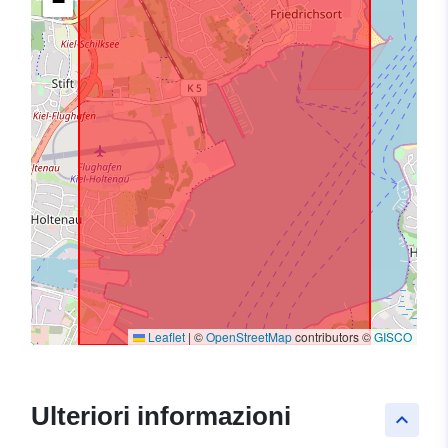
−
Leaflet
|
©
OpenStreetMap
contributors ©
GISCO
Ulteriori informazioni
keyboard_arrow_up