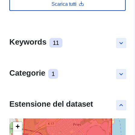
Scarica tutti
Keywords
11
keyboard_arrow_down
Categorie
1
keyboard_arrow_down
Estensione del dataset
keyboard_arrow_up
+