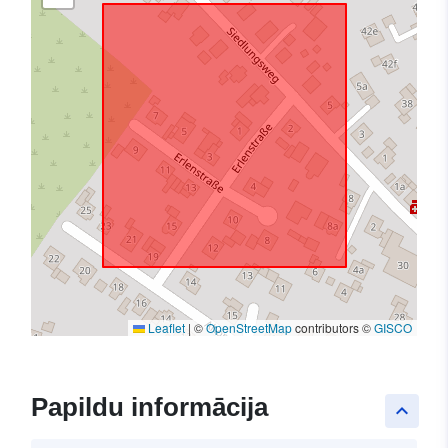
Leaflet
|
©
OpenStreetMap
contributors ©
GISCO
Papildu informācija
keyboard_arrow_up