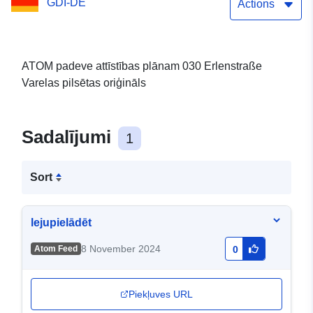
GDI-DE
Actions
ATOM padeve attīstības plānam 030 Erlenstraße
Varelas pilsētas oriģināls
Sadalījumi
1
Sort
lejupielādēt
8 November 2024
Atom Feed
0
Piekļuves URL