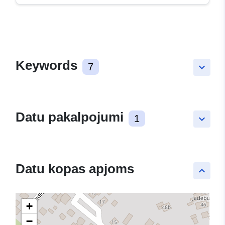
Keywords
7
keyboard_arrow_down
Datu pakalpojumi
1
keyboard_arrow_down
Datu kopas apjoms
keyboard_arrow_up
+
−