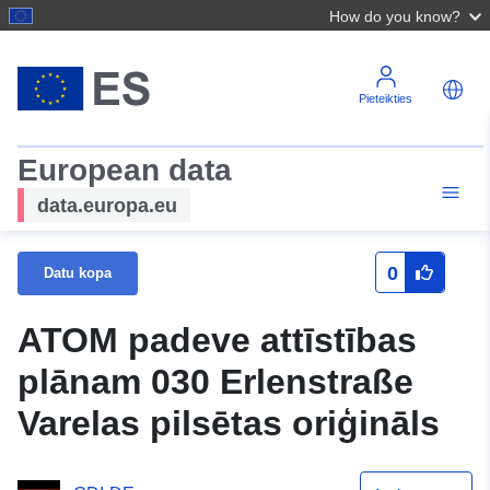
How do you know?
Pieteikties
European data
data.europa.eu
0
Datu kopa
ATOM padeve attīstības
plānam 030 Erlenstraße
Varelas pilsētas oriģināls