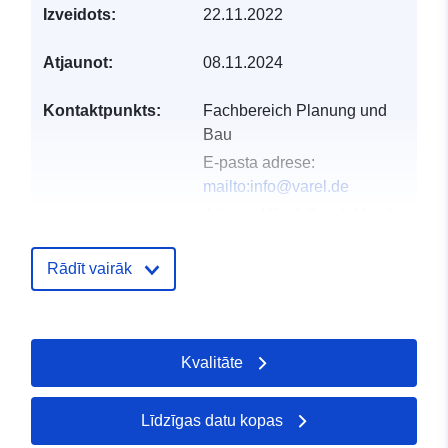
Izveidots:
22.11.2022
Atjaunot:
08.11.2024
Kontaktpunkts:
Fachbereich Planung und
Bau
E-pasta adrese:
mailto:info@varel.de
Adrese:
Windallee 4, Varel,
26316, Deutschland
URL:
http://www.varel.de
Rādīt vairāk
Kataloga
Pievienots data.europa.eu:
20 Jan
ieraksts:
2026
Kvalitāte
Jaunākā informācija par Data.euro
04 August 2026
Līdzīgas datu kopas
Ģeogrāfiskā
Koordinātes:
[ [ 8.109526,