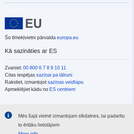
Šo tīmekļvietni pārvalda
europa.eu
Kā sazināties ar ES
Zvaniet:
00 800 6 7 8 9 10 11
Citas iespējas
saziņai pa tālruni
Rakstiet, izmantojot
saziņas veidlapu
Apmeklējiet kādu no
ES centriem
Sociālie mediji
Mēs šajā vietnē izmantojam sīkdatnes, lai padarītu
ES konti
sociālajos medijos
to ērtāku lietotājiem
More info