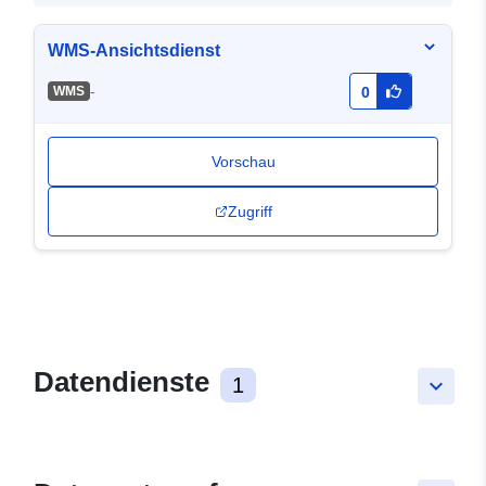
WMS-Ansichtsdienst
-
WMS
0
Vorschau
Zugriff
Datendienste
1
keyboard_arrow_down