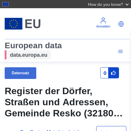
How do you know?
Anmelden
European data
data.europa.eu
0
Datensatz
Register der Dörfer,
Straßen und Adressen,
Gemeinde Resko (321804,
iMPA)