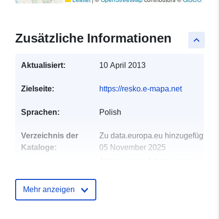
Zusätzliche Informationen
keyboard_arrow_up
Aktualisiert:
10 April 2013
Zielseite:
https://resko.e-mapa.net
Sprachen:
Polish
Verzeichnis der
Zu data.europa.eu hinzugefügt:
Kataloge:
05 November 2025
Aktualisiert auf data.europa.eu:
12 March 2026
Mehr anzeigen
Gebiet:
Koordinaten:
[ [
15.22252921, 53.8777521 ],