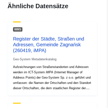
[ 15.63567803, 53.8777521
Ähnliche Datensätze
], [ 15.63567803,
53.67433629 ], [
15.22252921, 53.67433629
], [ 15.22252921,
WMS
53.8777521 ] ]
Typ:
Polygon
Register der Städte, Straßen und
Adressen, Gemeinde Zagnańsk
Räumliche
(260419, iMPA)
Ressource:
Geo-System Metadatenkatalog
Ursprünge:
Ewidencja miejscowości
Aufzeichnungen von Straßenstandorten und Adressen
werden im ICT-System iMPA (Internet Manager of
ulic i adresów została
Address Points) der Geo-System Sp. z o.o. geführt und
założona na podstawie:
umfassen: die Namen der Ortschaften und den Standort
numera...
dieser Ortschaften, die dem staatlichen Register der
geografischen Namen entnommen wurden, die Namen
Identifikatoren:
PL.ZIPIN.3986/321804_3.EMUiA
der Straßen und Plätze und die Lage dieser Straßen und
Plätze; Orts-, Straßen- und Quadratkennungen aus dem