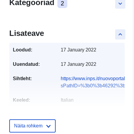
Kategooriad
2
keyboard_arrow_down
Lisateave
keyboard_arrow_up
Loodud:
17 January 2022
Uuendatud:
17 January 2022
Sihtleht:
https://www.inps.it/nuovoportalein
sPathID=%3b0%3b46292%3b&l...
Keeled:
Italian
Väljaandja:
Istituto Nazionale di
Previdenza Sociale
Näita rohkem