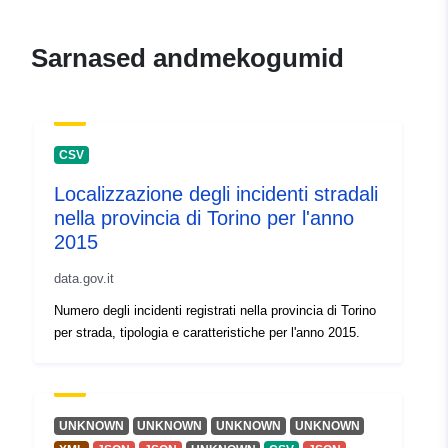
Kontaktpunktid:
inps
E-Mail:
Sarnased andmekogumid
mailto:ufficiosegreteria.direttoreg
URL:
http://www.inps.it
Kataloogi kirje:
Lisatud andmetele.europa.eu:
30 J
CSV
2026
Localizzazione degli incidenti stradali
Ajakohastatud veebisaidil Data.eu
nella provincia di Torino per l'anno
30 July 2026
2015
Identifikaatorid:
5803
data.gov.it
Numero degli incidenti registrati nella provincia di Torino
uriRef:
http://data.europa.eu/88u/dataset/
per strada, tipologia e caratteristiche per l'anno 2015.
Juurdepääsuõigu
public
sed:
UNKNOWN
UNKNOWN
UNKNOWN
UNKNOWN
Tekkepõhine
annual