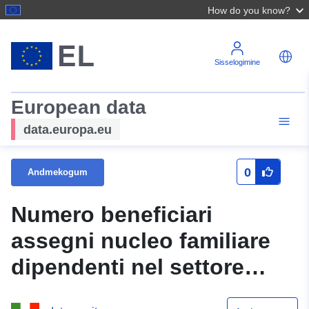
How do you know?
Sisselogimine
European data
data.europa.eu
0
Andmekogum
Numero beneficiari
assegni nucleo familiare
dipendenti nel settore
privato e importo