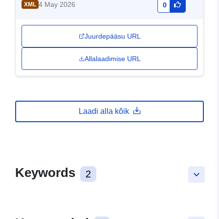
4 May 2026
XML
0
qualifica e numero componenti nucleo
familiare. Serie storica anni 2016-2020
Juurdepääsu URL
Allalaadimise URL
Laadi alla kõik
Keywords
2
keyboard_arrow_down