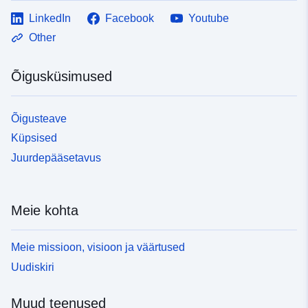
LinkedIn
Facebook
Youtube
Other
Õigusküsimused
Õigusteave
Küpsised
Juurdepääsetavus
Meie kohta
Meie missioon, visioon ja väärtused
Uudiskiri
Muud teenused