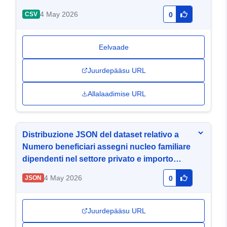
complessivo divisi per anno, regione,
4 May 2026
CSV
0
qualifica e numero componenti nucleo
familiare. Serie storica anni 2016-2020
Eelvaade
Juurdepääsu URL
Allalaadimise URL
Distribuzione JSON del dataset relativo a
Numero beneficiari assegni nucleo familiare
dipendenti nel settore privato e importo
complessivo divisi per anno, regione,
4 May 2026
JSON
0
qualifica e numero componenti nucleo
familiare. Serie storica anni 2016-2020
Juurdepääsu URL