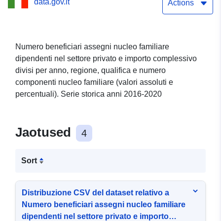
data.gov.it
complessivo divisi per
Actions
anno, regione, qualifica e
numero componenti
Numero beneficiari assegni nucleo familiare
dipendenti nel settore privato e importo complessivo
nucleo familiare. Serie
divisi per anno, regione, qualifica e numero
storica anni 2016-2020
componenti nucleo familiare (valori assoluti e
percentuali). Serie storica anni 2016-2020
Jaotused
4
Sort
Distribuzione CSV del dataset relativo a
Numero beneficiari assegni nucleo familiare
dipendenti nel settore privato e importo