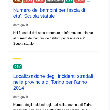
...
XML
JSON
JSON
UNKNOWN
CSV
JSON
perioodilisus:
Numero dei bambini per fascia di
Ajaline katvus:
eta'. Scuola statale
01 January 2016
 -
31 December 2020
data.gov.it
Nel flusso di dati sono contenute le informazioni relative
al numero dei bambini dell'istituto per fascia di eta'.
Scuola statale
CSV
Localizzazione degli incidenti stradali
nella provincia di Torino per l'anno
2014
data.gov.it
Numero degli incidenti registrati nella provincia di Torino