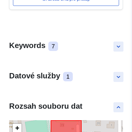
Keywords
7
keyboard_arrow_down
Datové služby
1
keyboard_arrow_down
Rozsah souboru dat
keyboard_arrow_up
+