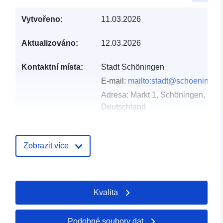
Vytvořeno:
11.03.2026
Aktualizováno:
12.03.2026
Kontaktní místa:
Stadt Schöningen
E-mail:
mailto:stadt@schoeningen
Adresa:
Markt 1, Schöningen, D-3
Deutschland
Adresa URL:
https://www.schoeningen.de/leben
wohnen/bauleitplanung/bauleitplae
Zobrazit více
Katalogový
Přidáno do data.europa.eu:
záznam:
21 March 2026
Kvalita
Aktualizace údajů.europa.eu:
04 August 2026
Podobné soubory dat