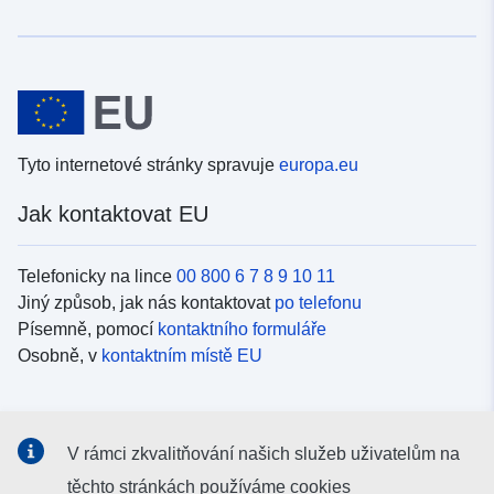
Tyto internetové stránky spravuje
europa.eu
Jak kontaktovat EU
Telefonicky na lince
00 800 6 7 8 9 10 11
Jiný způsob, jak nás kontaktovat
po telefonu
Písemně, pomocí
kontaktního formuláře
Osobně, v
kontaktním místě EU
Sociální média
V rámci zkvalitňování našich služeb uživatelům na
Vyhledávání informačních kanálů EU v
sociálních médiích
těchto stránkách používáme cookies