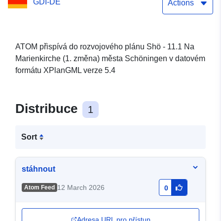
GDI-DE
Schöningen
Actions
ATOM přispívá do rozvojového plánu Shö - 11.1 Na
Marienkirche (1. změna) města Schöningen v datovém
formátu XPlanGML verze 5.4
Distribuce
1
Sort
stáhnout
12 March 2026
Atom Feed
0
Adresa URL pro přístup