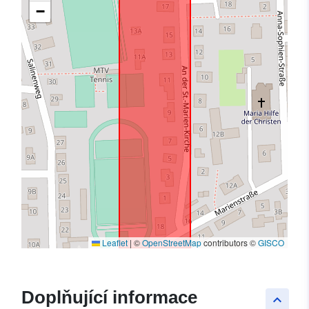
−
Leaflet
|
©
OpenStreetMap
contributors ©
GISCO
Doplňující informace
keyboard_arrow_up