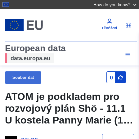
How do you know?
Přihlášení
European data
data.europa.eu
0
Soubor dat
ATOM je podkladem pro
rozvojový plán Shö - 11.1
U kostela Panny Marie (1.
dodatek) města