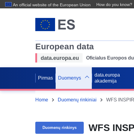
How do you know?
An official website of the European Union
European data
data.europa.eu
Oficialus Europos d
data.europa
Pirmas
Duomenys
akademija
Home
Duomenų rinkiniai
WFS INSPIRE
WFS INSP
Duomenų rinkinys