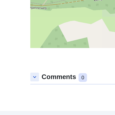
Comments
keyboard_arrow_down
0