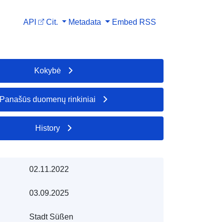
API
Cit.
Metadata
Embed
RSS
Kokybė
Panašūs duomenų rinkiniai
History
02.11.2022
03.09.2025
Stadt Süßen