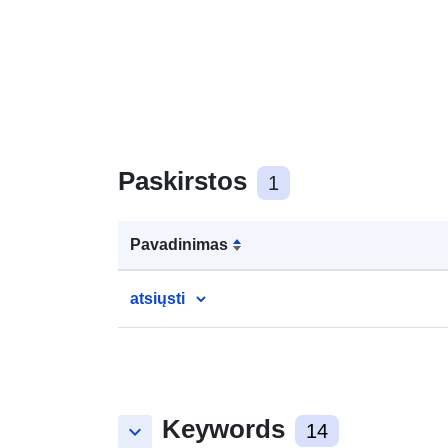
Paskirstos
1
Pavadinimas
atsiųsti
Keywords
keyboard_arrow_down
14