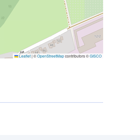
Leaflet
|
©
OpenStreetMap
contributors ©
GISCO