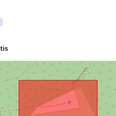
Atitinka:
uriRef:
tis