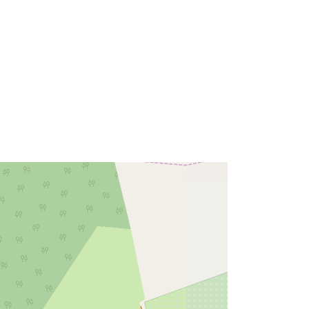
Išteklius:
http://data.europa.eu/eli/reg/2009/97
6
http://data.europa.eu/88u/dataset/58
619a1e-bd16-48cf-9b35-
95c234e00c94