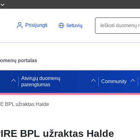
Prisijungti
lietuvių
uomenų portalas
Atvirųjų duomenų
Community
parengtumas
 BPL užraktas Halde
IRE BPL užraktas Halde