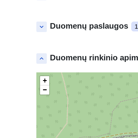
Duomenų paslaugos
keyboard_arrow_down
1
Duomenų rinkinio apim
keyboard_arrow_up
+
−