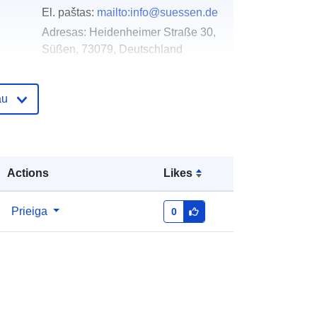
El. paštas:
mailto:info@suessen.de
Adresas:
Heidenheimer Straße 30,
Süßen, 73079, Deutschland
URL:
http://www.suessen.de
au
as:
Pridėta prie duomenų.europa.eu:
21 February
2026
Atnaujinta informacija apie duomenis.europa.eu:
04 August 2026
Actions
Likes
Koordinatės:
[ [ 9.768163,
Prieiga
0
48.6887745 ], [ 9.771415,
48.6887745 ], [ 9.771415,
48.6869982 ], [ 9.768163,
48.6869982 ], [ 9.768163,
48.6887745 ] ]
Rūšis:
Polygon