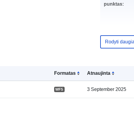
punktas:
Rodyti daugi
Katalogo įraš
Formatas
Atnaujinta
Erdviniai
3 September 2025
WFS
duomenys: