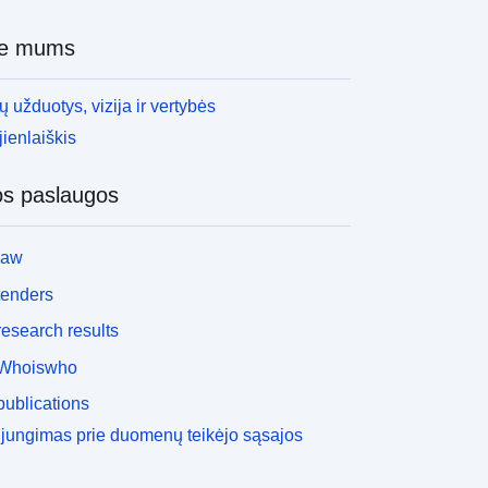
ie mums
 užduotys, vizija ir vertybės
ienlaiškis
os paslaugos
law
tenders
esearch results
Whoiswho
ublications
ijungimas prie duomenų teikėjo sąsajos