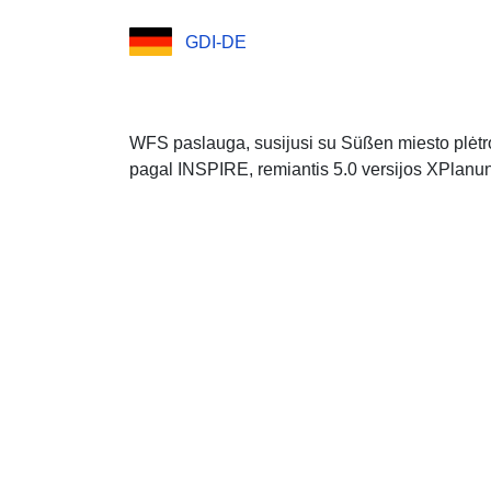
GDI-DE
WFS paslauga, susijusi su Süßen miesto plėtro
pagal INSPIRE, remiantis 5.0 versijos XPlanu