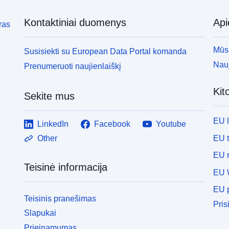
Kontaktiniai duomenys
Ap
ras
Mūsų
Susisiekti su European Data Portal komanda
Nauj
Prenumeruoti naujienlaiškį
Kit
Sekite mus
EU 
LinkedIn
Facebook
Youtube
EU 
Other
EU r
Teisinė informacija
EU 
EU p
Teisinis pranešimas
Pris
Slapukai
Prieinamumas