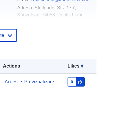
Adresa:
Stuttgarter Straße 7,
Künzelsau, 74653, Deutschland
Adresă URL:
http://www.kuenzelsau.de
te
log:
Adăugat la data.europa.eu:
20 January
2026
Informații actualizate la data a.europa.eu:
Actions
Likes
04 August 2026
Acces
Previzualizare
0
Coordonate:
[ [ 9.7580458,
49.2711259 ], [ 9.7599467,
49.2711259 ], [ 9.7599467,
49.2697731 ], [ 9.7580458,
49.2697731 ], [ 9.7580458,
49.2711259 ] ]
Tip:
Polygon