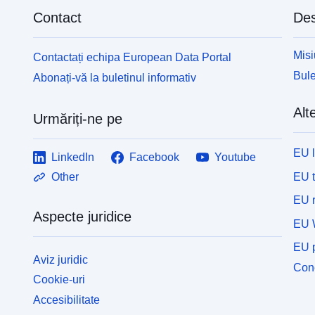
Contact
Des
Misi
Contactați echipa European Data Portal
Bule
Abonați-vă la buletinul informativ
Alte
Urmăriți-ne pe
EU 
LinkedIn
Facebook
Youtube
EU 
Other
EU r
Aspecte juridice
EU 
EU p
Aviz juridic
Cone
Cookie-uri
Accesibilitate