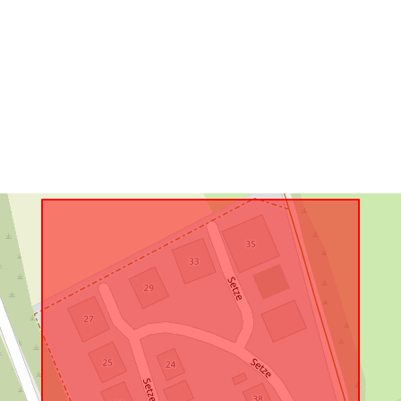
Conform cu:
uriRef: