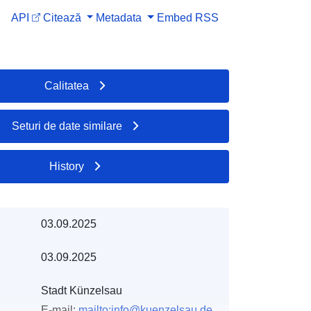
API
Citează
Metadata
Embed
RSS
Calitatea
Seturi de date similare
History
03.09.2025
03.09.2025
Stadt Künzelsau
E-mail:
mailto:info@kuenzelsau.de