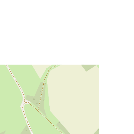
Resursă:
http://data.europa.eu/eli/reg/2009/97
6
http://data.europa.eu/88u/dataset/58
7e2310-689c-4f79-a249-
927ff68b42d4