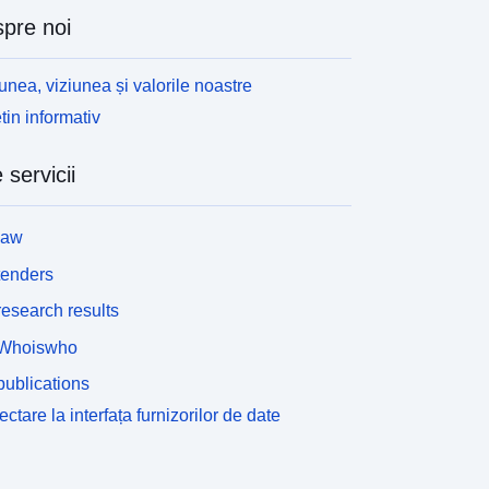
pre noi
unea, viziunea și valorile noastre
tin informativ
 servicii
law
tenders
esearch results
Whoiswho
ublications
ctare la interfața furnizorilor de date