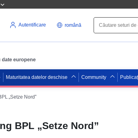
Autentificare
română
ru date europene
Maturitatea datelor deschise
Community
Publicaț
PL „Setze Nord”
g BPL „Setze Nord”