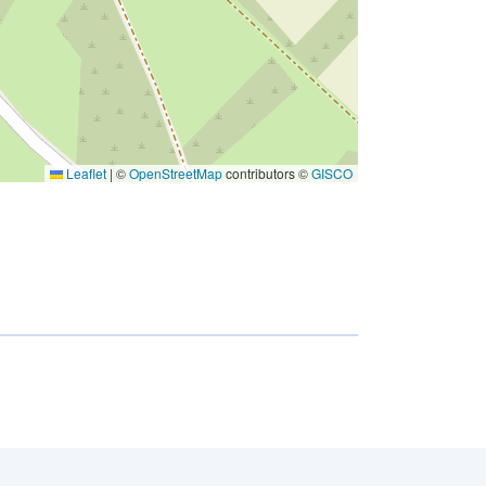
Leaflet
|
©
OpenStreetMap
contributors ©
GISCO