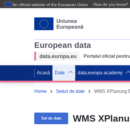
How do you know?
An official website of the European Union
European data
data.europa.eu
Portalul oficial pent
Acasă
Date
data.europa academy
Home
Seturi de date
WMS XPlanung B
WMS XPlanun
Set de date