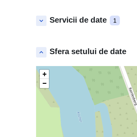
Servicii de date
keyboard_arrow_down
1
Sfera setului de date
keyboard_arrow_up
+
−