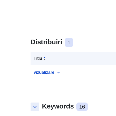
Distribuiri
1
Titlu
vizualizare
Keywords
keyboard_arrow_down
16