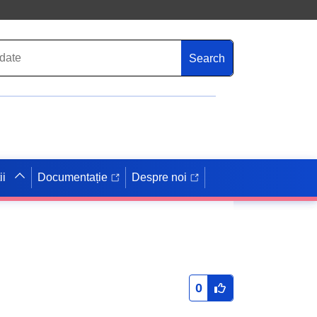
Search
ii
Documentație
Despre noi
0