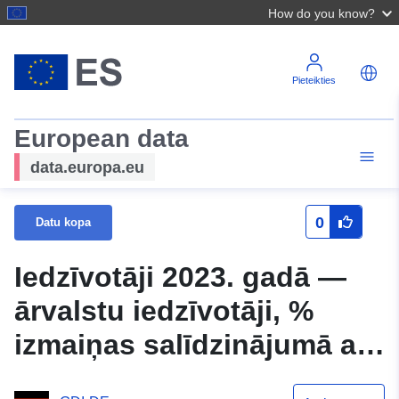
How do you know?
Pieteikties
European data
data.europa.eu
0
Datu kopa
Iedzīvotāji 2023. gadā —
ārvalstu iedzīvotāji, %
izmaiņas salīdzinājumā ar
2003. gadu