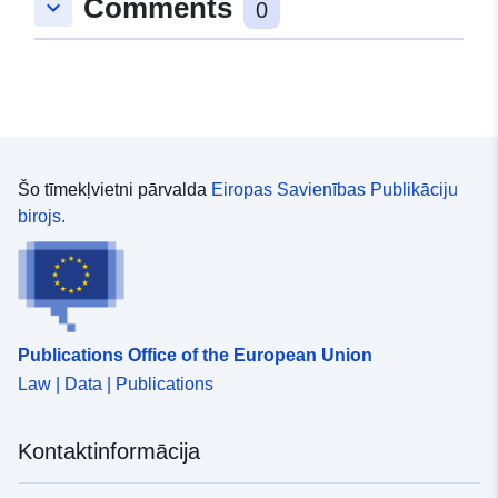
Comments
keyboard_arrow_down
0
uriRef:
http://data.europa.eu/88u/dataset/
872f-17c4-5b30-74650b1bfb37
Šo tīmekļvietni pārvalda
Eiropas Savienības Publikāciju
birojs.
Publications Office of the European Union
Law | Data | Publications
Kontaktinformācija