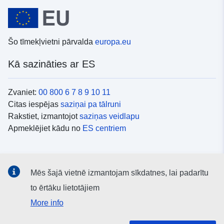
Šo tīmekļvietni pārvalda
europa.eu
Kā sazināties ar ES
Zvaniet:
00 800 6 7 8 9 10 11
Citas iespējas
saziņai pa tālruni
Rakstiet, izmantojot
saziņas veidlapu
Apmeklējiet kādu no
ES centriem
Sociālie mediji
Mēs šajā vietnē izmantojam sīkdatnes, lai padarītu
ES konti
sociālajos medijos
to ērtāku lietotājiem
More info