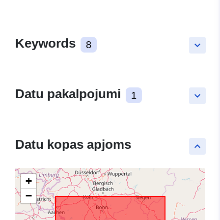
Keywords
8
keyboard_arrow_down
Datu pakalpojumi
1
keyboard_arrow_down
Datu kopas apjoms
keyboard_arrow_up
+
−