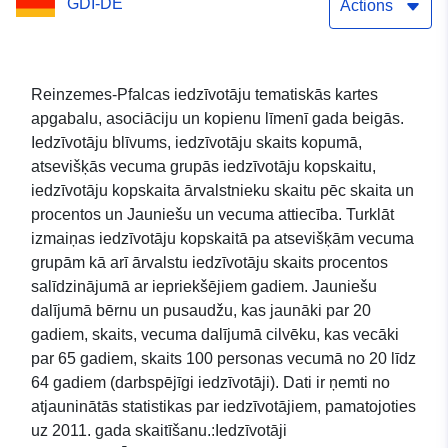
GDI-DE
Actions
Reinzemes-Pfalcas iedzīvotāju tematiskās kartes
apgabalu, asociāciju un kopienu līmenī gada beigās.
Iedzīvotāju blīvums, iedzīvotāju skaits kopumā,
atsevišķās vecuma grupās iedzīvotāju kopskaitu,
iedzīvotāju kopskaita ārvalstnieku skaitu pēc skaita un
procentos un Jauniešu un vecuma attiecība. Turklāt
izmaiņas iedzīvotāju kopskaitā pa atsevišķām vecuma
grupām kā arī ārvalstu iedzīvotāju skaits procentos
salīdzinājumā ar iepriekšējiem gadiem. Jauniešu
dalījumā bērnu un pusaudžu, kas jaunāki par 20
gadiem, skaits, vecuma dalījumā cilvēku, kas vecāki
par 65 gadiem, skaits 100 personas vecumā no 20 līdz
64 gadiem (darbspējīgi iedzīvotāji). Dati ir ņemti no
atjauninātās statistikas par iedzīvotājiem, pamatojoties
uz 2011. gada skaitīšanu.:Iedzīvotāji