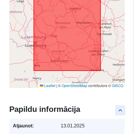
Leaflet
|
©
OpenStreetMap
contributors ©
GISCO
Papildu informācija
keyboard_arrow_up
Atjaunot:
13.01.2025