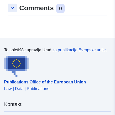
Tip:
Polygon
Comments
keyboard_arrow_down
0
uriRef:
http://data.europa.eu/88u/dataset/
872f-17c4-5b30-74650b1bfb37
To spletišče upravlja Urad
za publikacije Evropske unije.
Publications Office of the European Union
Law | Data | Publications
Kontakt