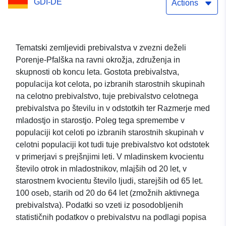
GDI-DE
Actions
Tematski zemljevidi prebivalstva v zvezni deželi
Porenje-Pfalška na ravni okrožja, združenja in
skupnosti ob koncu leta. Gostota prebivalstva,
populacija kot celota, po izbranih starostnih skupinah
na celotno prebivalstvo, tuje prebivalstvo celotnega
prebivalstva po številu in v odstotkih ter Razmerje med
mladostjo in starostjo. Poleg tega spremembe v
populaciji kot celoti po izbranih starostnih skupinah v
celotni populaciji kot tudi tuje prebivalstvo kot odstotek
v primerjavi s prejšnjimi leti. V mladinskem kvocientu
število otrok in mladostnikov, mlajših od 20 let, v
starostnem kvocientu število ljudi, starejših od 65 let.
100 oseb, starih od 20 do 64 let (zmožnih aktivnega
prebivalstva). Podatki so vzeti iz posodobljenih
statističnih podatkov o prebivalstvu na podlagi popisa