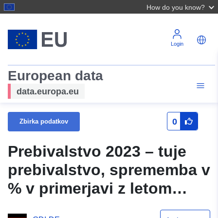
How do you know?
Login
European data
data.europa.eu
0
Zbirka podatkov
Prebivalstvo 2023 – tuje
prebivalstvo, sprememba v
% v primerjavi z letom
2003