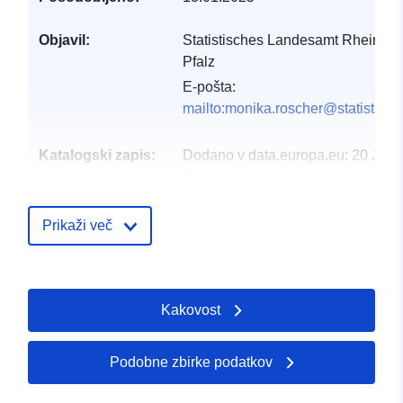
Objavil:
Statistisches Landesamt Rheinlan
Pfalz
E-pošta:
mailto:monika.roscher@statistik.rl
Katalogski zapis:
Dodano v data.europa.eu:
20 Janu
2026
Posodobljeno na spletišču Data.e
04 August 2026
Prikaži več
Prostorski:
Usklajuje:
[ [ 6.05983,
50.9474 ], [ 8.51291,
Kakovost
50.9474 ], [ 8.51291,
48.9344 ], [ 6.05983,
48.9344 ], [ 6.05983,
Podobne zbirke podatkov
50.9474 ] ]