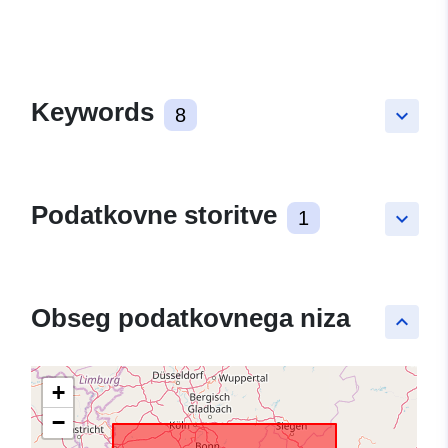
Keywords
8
keyboard_arrow_down
Podatkovne storitve
1
keyboard_arrow_down
Obseg podatkovnega niza
keyboard_arrow_up
+
−