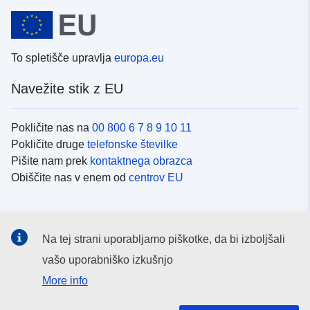
To spletišče upravlja
europa.eu
Navežite stik z EU
Pokličite nas na
00 800 6 7 8 9 10 11
Pokličite druge
telefonske številke
Pišite nam prek
kontaktnega obrazca
Obiščite nas v enem od
centrov EU
Družbeni mediji
Na tej strani uporabljamo piškotke, da bi izboljšali
Iskanje po
družbenih medijih EU
vašo uporabniško izkušnjo
More info