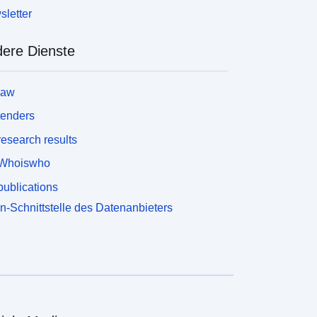
οιότητάς τους. Η πιο πρόσφατη διαθέσιμη έκδοση
letter
ου κάθε συνόλου δεδομένων αντικαθιστά όλες τις
ρογενέστερες.&#160;Ο χρήστης έχει την ευθύνη
α λαμβάνει γνώση των επικαιροποιούμενων
ere Dienste
εθοδολογικών επεξηγήσεων (metadata) και της
υμπληρωματικής πληροφόρησης που συνοδεύουν
law
ο κάθε σύνολο δεδομένων, προτού προχωρήσει
τη χρήση του.​​​
tenders
esearch results
Whoiswho
ublications
n-Schnittstelle des Datenanbieters