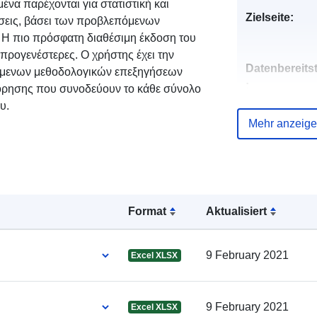
να παρέχονται για στατιστική και
Zielseite:
ήσεις, βάσει των προβλεπόμενων
. Η πιο πρόσφατη διαθέσιμη έκδοση του
προγενέστερες. Ο χρήστης έχει την
Datenbereitst
ούμενων μεθοδολογικών επεξηγήσεων
:
όρησης που συνοδεύουν το κάθε σύνολο
​​
Kontaktmögl
Mehr anzeig
eiten:
Verzeichnis 
Format
Aktualisiert
Kataloge:
9 February 2021
Excel XLSX
Identifikatore
9 February 2021
Excel XLSX