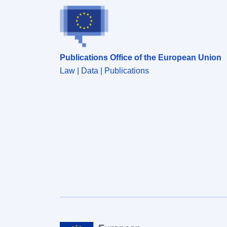
προβλεπόμενων διαδικασιών, για βελτίωση της
ποιότητάς τους. Η πιο πρόσφατη διαθέσιμη έκδοση
του κάθε συνόλου δεδομένων αντικαθιστά όλες τις
προγενέστερες.&#160;Ο χρήστης έχει την ευθύνη
να λαμβάνει γνώση των επικαιροποιούμενων
Publications Office of the European Union
μεθοδολογικών επεξηγήσεων (metadata) και της
συμπληρωματικής πληροφόρησης που συνοδεύουν
Law | Data | Publications
το κάθε σύνολο δεδομένων, προτού προχωρήσει
στη χρήση του.​​​