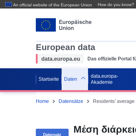
How do you know?
An official website of the European Union
European data
data.europa.eu
Das offizielle Portal
data.europa-
Startseite
Daten
Akademie
Home
Datensätze
Residents’ average d
Μέση διάρκει
Datensatz