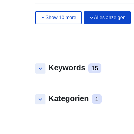
Show 10 more
Alles anzeigen
Keywords
keyboard_arrow_down
15
Kategorien
keyboard_arrow_down
1