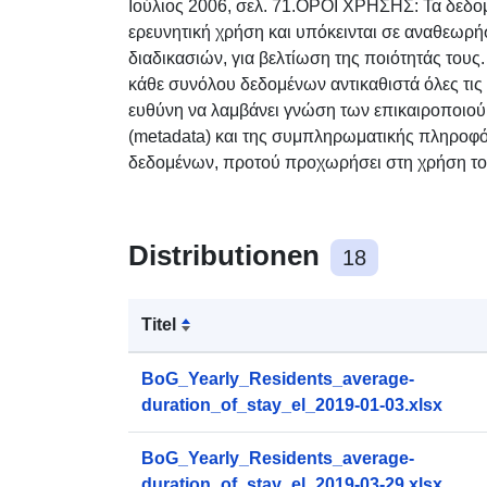
Ιούλιος 2006, σελ. 71.ΟΡΟΙ ΧΡΗΣΗΣ: Τα δεδομέ
ερευνητική χρήση και υπόκεινται σε αναθεωρ
διαδικασιών, για βελτίωση της ποιότητάς τους
κάθε συνόλου δεδομένων αντικαθιστά όλες τις 
ευθύνη να λαμβάνει γνώση των επικαιροποι
(metadata) και της συμπληρωματικής πληροφ
δεδομένων, προτού προχωρήσει στη χρήση του.​
Distributionen
18
Titel
BoG_Yearly_Residents_average-
duration_of_stay_el_2019-01-03.xlsx
BoG_Yearly_Residents_average-
duration_of_stay_el_2019-03-29.xlsx