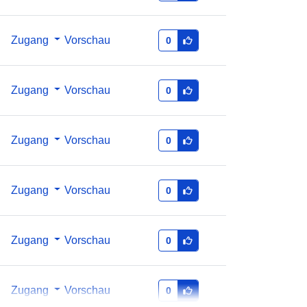
80B6EB47C740
http://data.europa.eu/88u/dataset/58
Zugang
Vorschau
0
ad2fc7-c63d-45f2-92e8-
80b6eb47c740
Zugang
Vorschau
0
te:
public
er
annual
Zugang
Vorschau
0
Zugang
Vorschau
0
Zugang
Vorschau
0
Zugang
Vorschau
0