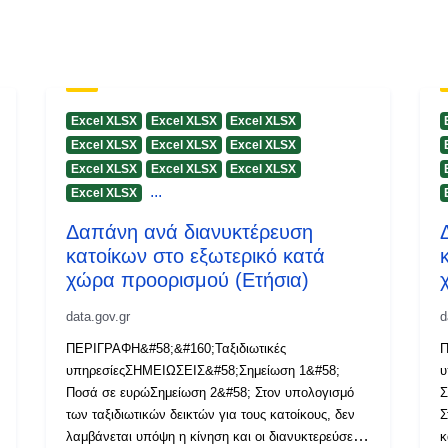
Excel XLSX
Excel XLSX
Excel XLSX
Excel XLSX
Excel XLSX
Excel XLSX
Excel XLSX
Excel XLSX
Excel XLSX
...
Excel XLSX
Δαπάνη ανά διανυκτέρευση
κατοίκων στο εξωτερικό κατά
χώρα προορισμού (Ετήσια)
data.gov.gr
d
ΠΕΡΙΓΡΑΦΗ&#58;&#160;Ταξιδιωτικές
Π
υπηρεσίεςΣΗΜΕΙΩΣΕΙΣ&#58;Σημείωση 1&#58;
υ
Ποσά σε ευρώΣημείωση 2&#58; Στον υπολογισμό
Σ
των ταξιδιωτικών δεικτών για τους κατοίκους, δεν
Σ
λαμβάνεται υπόψη η κίνηση και οι διανυκτερεύσεις
κ