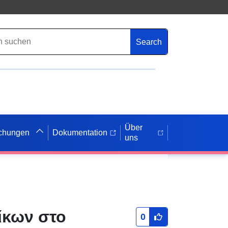
Search
Über
ichungen
Dokumentation
uns
ίκων στο
0