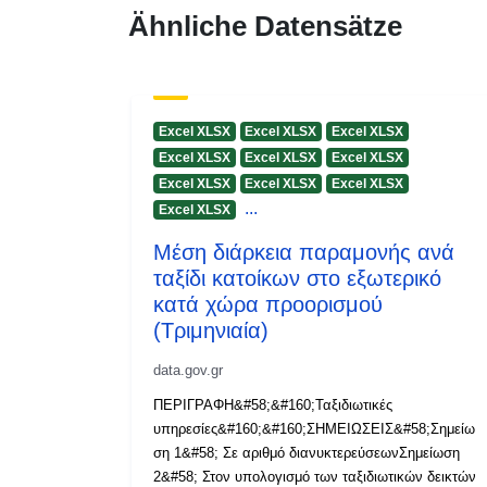
Ähnliche Datensätze
Excel XLSX
Excel XLSX
Excel XLSX
Excel XLSX
Excel XLSX
Excel XLSX
Excel XLSX
Excel XLSX
Excel XLSX
...
Excel XLSX
Μέση διάρκεια παραμονής ανά
ταξίδι κατοίκων στο εξωτερικό
κατά χώρα προορισμού
(Τριμηνιαία)
data.gov.gr
ΠΕΡΙΓΡΑΦΗ&#58;&#160;Ταξιδιωτικές
υπηρεσίες&#160;&#160;ΣΗΜΕΙΩΣΕΙΣ&#58;Σημείω
ση 1&#58; Σε αριθμό διανυκτερεύσεωνΣημείωση
2&#58; Στον υπολογισμό των ταξιδιωτικών δεικτών