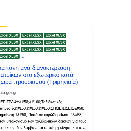
Excel XLSX
Excel XLSX
Excel XLSX
Excel XLSX
Excel XLSX
Excel XLSX
Excel XLSX
Excel XLSX
Excel XLSX
...
Excel XLSX
Δαπάνη ανά διανυκτέρευση
κατοίκων στο εξωτερικό κατά
χώρα προορισμού (Τριμηνιαία)
ata.gov.gr
ΕΡΙΓΡΑΦΗ&#58;&#160;Ταξιδιωτικές
πηρεσίες&#160;&#160;&#160;ΣΗΜΕΙΩΣΕΙΣ&#58;
ημείωση 1&#58; Ποσά σε ευρώΣημείωση 2&#58;
τον υπολογισμό των ταξιδιωτικών δεικτών για τους
ατοίκους, δεν λαμβάνεται υπόψη η κίνηση και οι