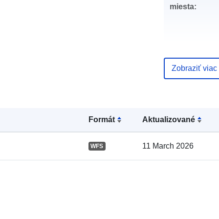
miesta:
Zobraziť viac
Katalógový
záznam:
Formát
Aktualizované
11 March 2026
WFS
Zemepisné
pokrytie: