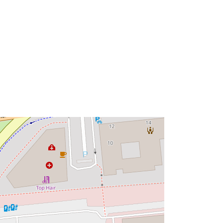
Typ:
Polygon
Zdroj:
http://data.europa.eu/eli/reg/2009/97
6
http://data.europa.eu/88u/dataset/58
b65d03-a307-441f-b686-
9c79bdffa559