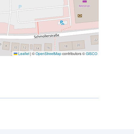
Leaflet
|
©
OpenStreetMap
contributors ©
GISCO