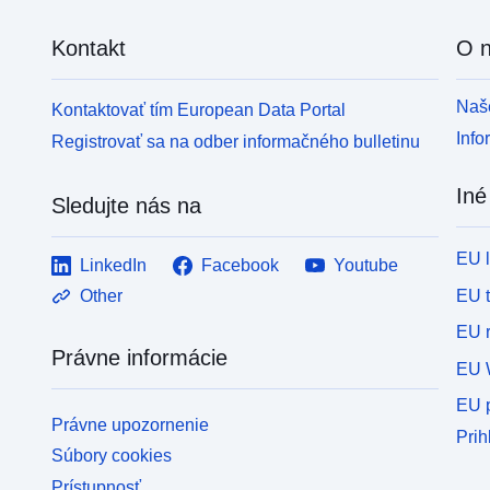
Kontakt
O 
Naše
Kontaktovať tím European Data Portal
Info
Registrovať sa na odber informačného bulletinu
Iné
Sledujte nás na
EU 
LinkedIn
Facebook
Youtube
EU 
Other
EU r
Právne informácie
EU 
EU p
Právne upozornenie
Prih
Súbory cookies
Prístupnosť