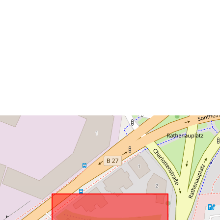
Zodpovedá:
uriRef: