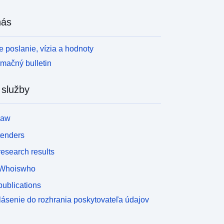
nás
 poslanie, vízia a hodnoty
rmačný bulletin
 služby
law
tenders
esearch results
Whoiswho
ublications
lásenie do rozhrania poskytovateľa údajov