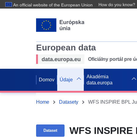
How do you know?
An official website of the European Union
European data
data.europa.eu
Oficiálny portál pre 
Akadémia
Domov
Údaje
data.europa
Home
Datasety
WFS INSPIRE BPL Juž
WFS INSPIRE 
Dataset