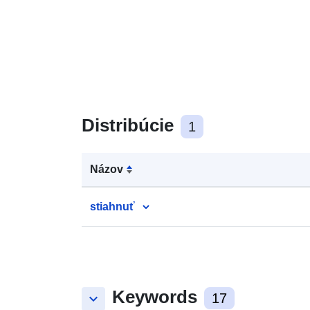
Distribúcie
1
Názov
stiahnuť
Keywords
keyboard_arrow_down
17