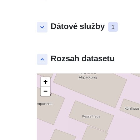
Dátové služby
keyboard_arrow_down
1
Rozsah datasetu
keyboard_arrow_up
+
−