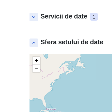
Servicii de date
keyboard_arrow_down
1
Sfera setului de date
keyboard_arrow_up
+
−