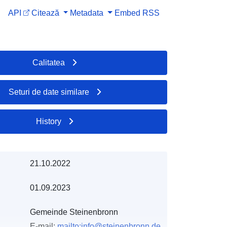
API
Citează
Metadata
Embed
RSS
Calitatea
Seturi de date similare
History
21.10.2022
01.09.2023
Gemeinde Steinenbronn
E-mail:
mailto:info@steinenbronn.de