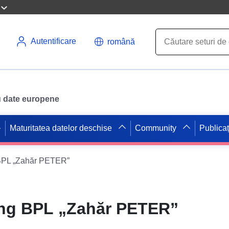
Autentificare
română
ru date europene
Maturitatea datelor deschise
Community
Publicaț
PL „Zahăr PETER”
ng BPL „Zahăr PETER”