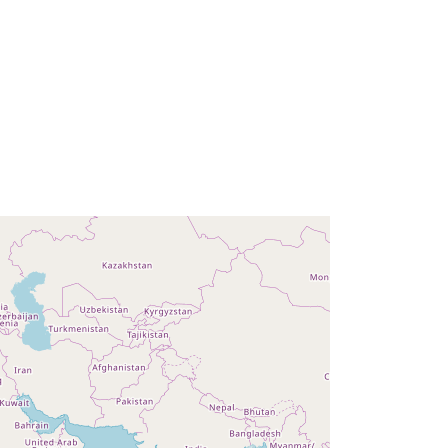
Resursă:
http://data.europa.eu/eli/reg/2009/97
6
http://data.europa.eu/88u/dataset/58
c09a41-3f5e-46a2-aec4-
64f7ad1845ec