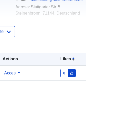
Adresa:
Stuttgarter Str. 5,
Steinenbronn, 71144, Deutschland
Adresă URL:
http://www.steinenbronn.de
te
log:
Adăugat la data.europa.eu:
21 February
2026
Informații actualizate la data a.europa.eu:
Actions
Likes
04 August 2026
Acces
0
Coordonate:
[ [ 2.2400861,
48.6718424 ], [ 9.1266157,
48.6718424 ], [ 9.1266157,
0.0048615 ], [ 2.2400861,
0.0048615 ], [ 2.2400861,
48.6718424 ] ]
Tip:
Polygon