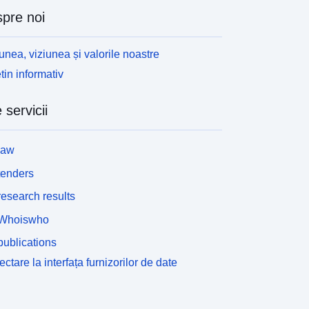
pre noi
unea, viziunea și valorile noastre
tin informativ
 servicii
law
tenders
esearch results
Whoiswho
ublications
ctare la interfața furnizorilor de date