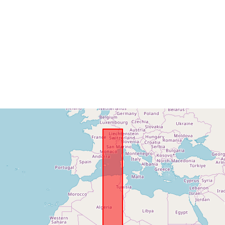
Conform cu:
uriRef: