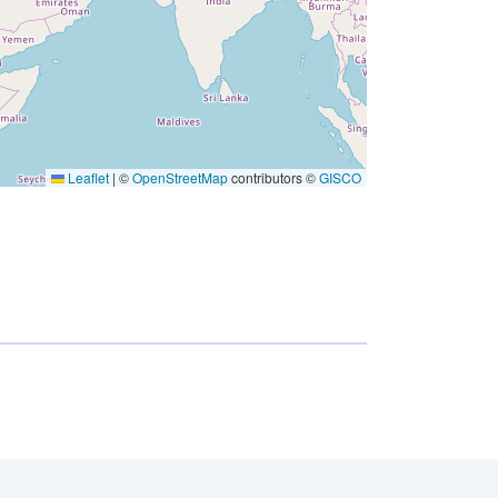
Leaflet
|
©
OpenStreetMap
contributors ©
GISCO