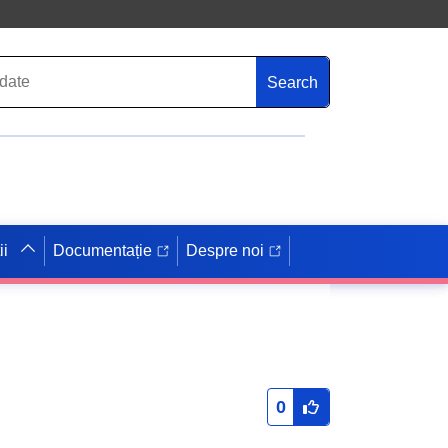
Search
ii
Documentație
Despre noi
0