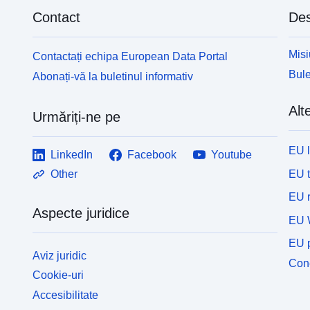
Contact
Des
Misi
Contactați echipa European Data Portal
Bule
Abonați-vă la buletinul informativ
Alte
Urmăriți-ne pe
EU 
LinkedIn
Facebook
Youtube
EU 
Other
EU r
Aspecte juridice
EU 
EU p
Aviz juridic
Cone
Cookie-uri
Accesibilitate