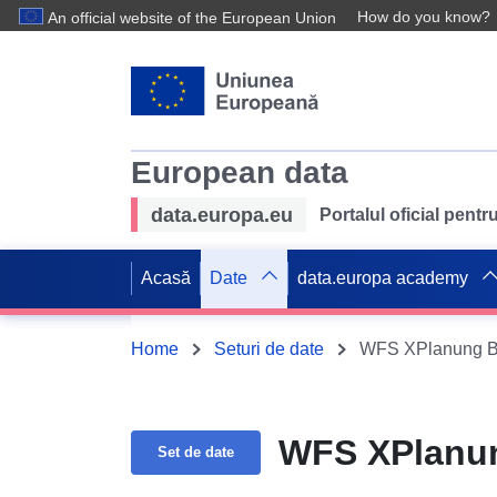
How do you know?
An official website of the European Union
European data
data.europa.eu
Portalul oficial pent
Acasă
Date
data.europa academy
Home
Seturi de date
WFS XPlanung B
WFS XPlanu
Set de date