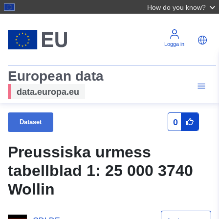
How do you know?
Logga in
European data
data.europa.eu
0
Dataset
Preussiska urmess
tabellblad 1: 25 000 3740
Wollin