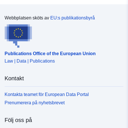
Sie per Anfrage an die E...
Webbplatsen sköts av
EU:s publikationsbyrå
Identifierare:
https://registry.gdi-
de.org/id/de.bb.metadata/58c2798
3a5e-4028-9883-a1998b279753
uriRef:
http://data.europa.eu/88u/dataset
Publications Office of the European Union
3a5e-4028-9883-a1998b279753
Law | Data | Publications
Periodisering:
unknown
Kontakt
Kontakta teamet för European Data Portal
Prenumerera på nyhetsbrevet
Följ oss på