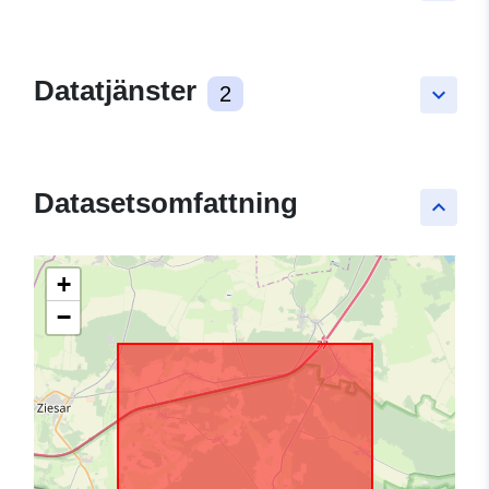
Datatjänster
2
keyboard_arrow_down
Datasetsomfattning
keyboard_arrow_up
+
−