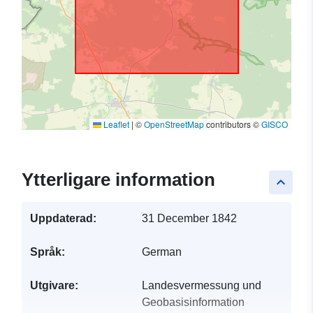
Leaflet
|
©
OpenStreetMap
contributors ©
GISCO
Ytterligare information
keyboard_arrow_up
Uppdaterad:
31 December 1842
Språk:
German
Utgivare:
Landesvermessung und
Geobasisinformation