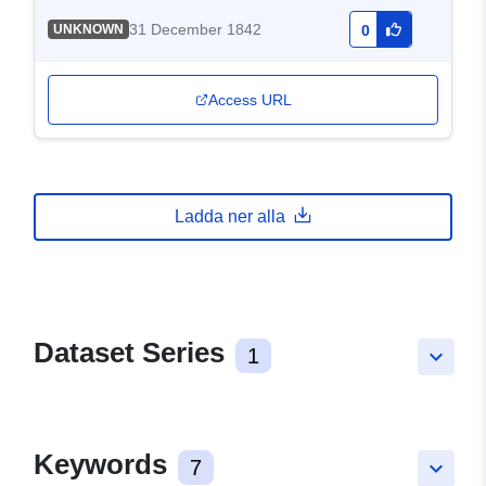
31 December 1842
UNKNOWN
0
Access URL
Ladda ner alla
Dataset Series
1
keyboard_arrow_down
Keywords
7
keyboard_arrow_down