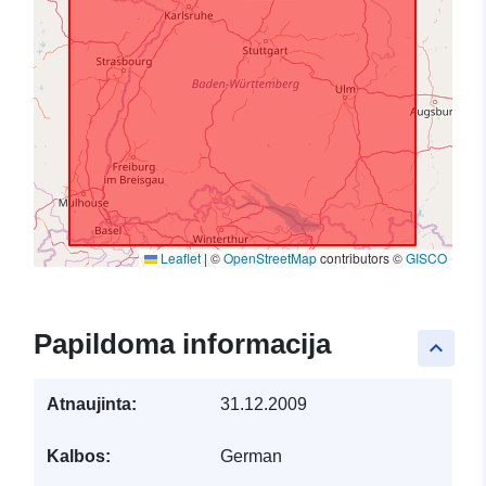
Leaflet
|
©
OpenStreetMap
contributors ©
GISCO
Papildoma informacija
keyboard_arrow_up
Atnaujinta:
31.12.2009
Kalbos:
German