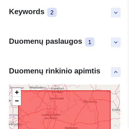
Keywords
2
keyboard_arrow_down
Duomenų paslaugos
1
keyboard_arrow_down
Duomenų rinkinio apimtis
keyboard_arrow_up
+
−