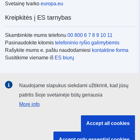
Svetainę tvarko
europa.eu
Kreipkitės į ES tarnybas
Skambinkite mums telefonu
00 800 6 7 8 9 10 11
Pasinaudokite kitomis
telefoninio ryšio galimybėmis
Rašykite mums e. paštu naudodamiesi
kontaktine forma
Susitikime viename iš
ES biurų
Socialiniai tinklai
Naudojame slapukus siekdami užtikrinti, kad jūsų
ES
socialinių tinklų kanalai
patirtis šioje svetainėje būtų geriausia
More info
ES institucijos ir įstaigos
Accept all cookies
ES institucijų ir įstaigų paieška
Accept only essential cookies