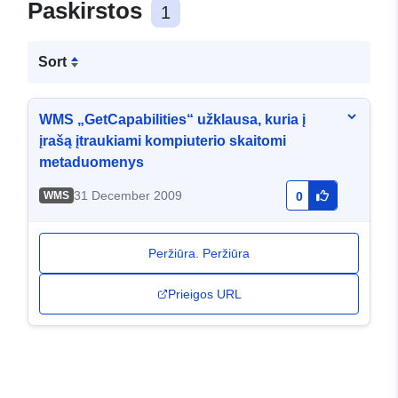
Paskirstos
1
Sort
WMS „GetCapabilities“ užklausa, kuria į
įrašą įtraukiami kompiuterio skaitomi
metaduomenys
31 December 2009
WMS
0
Peržiūra. Peržiūra
Prieigos URL