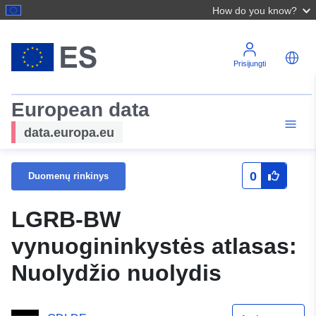
How do you know?
Prisijungti
European data
data.europa.eu
0
Duomenų rinkinys
LGRB-BW
vynuogininkystės atlasas:
Nuolydžio nuolydis