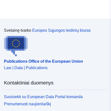
uriRef:
http://data.europa.eu/88u/dataset
f7f9-4d5b-907c-15303dce73f3
Svetainę tvarko
Europos Sąjungos leidinių biuras
Publications Office of the European Union
Law | Data | Publications
Kontaktiniai duomenys
Susisiekti su European Data Portal komanda
Prenumeruoti naujienlaiškį