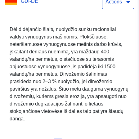
GDI-DE
Actions
Dėl didėjančio šlaitų nuolydžio sunku racionaliai
valdyti vynuogynus mašinomis. Plokščiuose,
neteršiamuose vynuogynuose metinis darbo krūvis,
įskaitant derliaus nuėmimą, yra maždaug 400
valandų/ha per metus, o stačiuose su terasomis
apjuostuose vynuogynuose jis padidėja iki 1500
valandų/ha per metus. Dirvožemio šalinimas
prasideda nuo 2–3 % nuolydžio, jei dirvožemio
paviršius yra nežalus. Šiuo metu dauguma vynuogynų
dirvožemių, kuriems gresia erozija, yra apsaugoti nuo
dirvožemio degradacijos žalinant, o lietaus
stokojančiose vietovėse iš dalies taip pat yra šiaudų
danga.