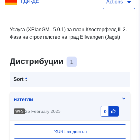
ГДИ-ДЕ
Actions
Услуга (XPlanGML 5.0.1) за план Клостерфелд III 2.
Фаза на строителство на град Ellwangen (Jagst)
Дистрибуции
1
Sort
изтегли
25 February 2023
WFS
0
URL за достъп