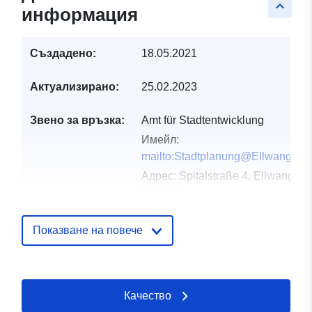
keyboard_arrow_up
информация
Създадено:
18.05.2021
Актуализирано:
25.02.2023
Звено за връзка:
Amt für Stadtentwicklung
Имейл:
mailto:Stadtplanung@Ellwangen.
Адрес:
Spitalstraße 4, Ellwangen,
73479, Deutschland
URL адрес:
http://www.ellwangen.de
Показване на повече
Каталожен
Добавено към data.europa.eu:
21
запис:
February 2026
Качество
Актуализирана на data.europa.eu