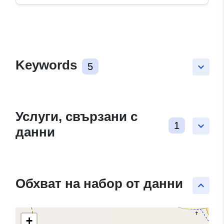
Keywords
5
keyboard_arrow_down
Услуги, свързани с
1
keyboard_arrow_down
данни
Обхват на набор от данни
keyboard_arrow_up
+