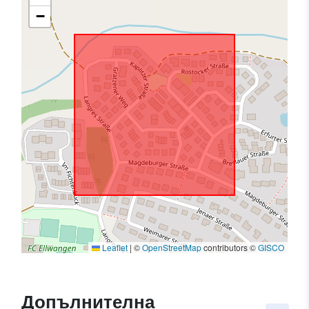
−
Leaflet
|
©
OpenStreetMap
contributors ©
GISCO
Допълнителна