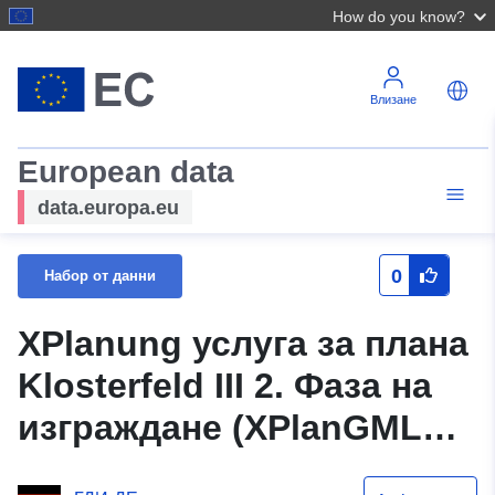
How do you know?
Влизане
European data
data.europa.eu
0
Набор от данни
XPlanung услуга за плана
Klosterfeld III 2. Фаза на
изграждане (XPlanGML
5.0.1)