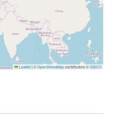
Leaflet
|
©
OpenStreetMap
contributors ©
GISCO