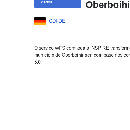
Oberboih
dados
GDI-DE
O serviço WFS com toda a INSPIRE transform
município de Oberboihingen com base nos co
5.0.