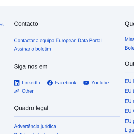
Contacto
Qu
es
Miss
Contactar a equipa European Data Portal
Bole
Assinar o boletim
Out
Siga-nos em
EU 
LinkedIn
Facebook
Youtube
EU 
Other
EU r
Quadro legal
EU 
EU p
Advertência jurídica
Liga