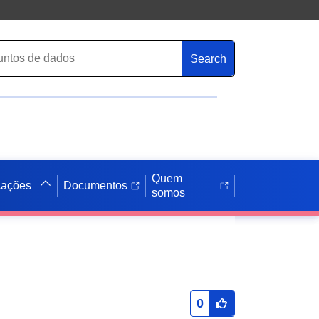
Search
Quem
cações
Documentos
somos
0