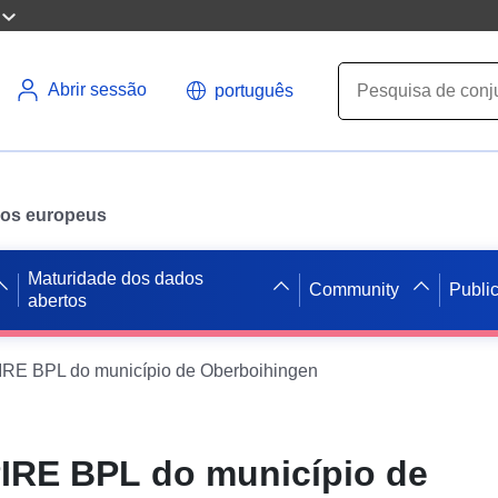
Abrir sessão
português
ados europeus
Maturidade dos dados
Community
Publi
abertos
RE BPL do município de Oberboihingen
IRE BPL do município de