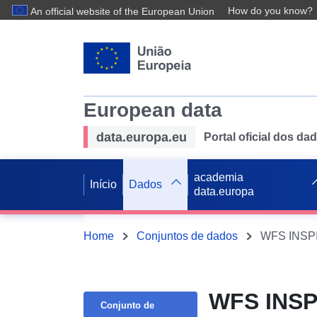
How do you know?
An official website of the European Union
European data
data.europa.eu
Portal oficial dos d
academia
Início
Dados
data.europa
Home
Conjuntos de dados
WFS INSPI
WFS INSP
Conjunto de