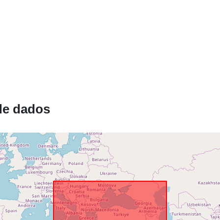
Está em
confomidade
com:
uriRef:
de dados