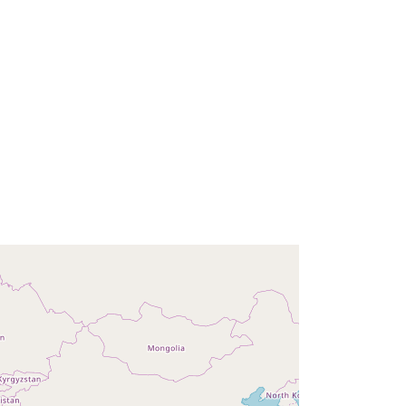
Recurso:
http://data.europa.eu/eli/reg/2009/97
6
http://data.europa.eu/88u/dataset/58f
6e256-08d1-4ad5-b529-
07c1ff82e58c