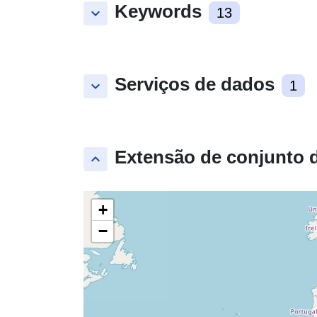
Keywords
keyboard_arrow_down
13
Serviços de dados
keyboard_arrow_down
1
Extensão de conjunto 
keyboard_arrow_up
+
−