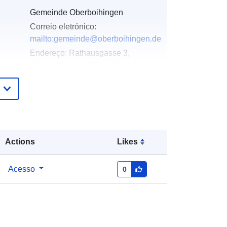
Gemeinde Oberboihingen
Correio eletrónico:
mailto:gemeinde@oberboihingen.de
Endereço:
Rathausgasse 3,
Oberboihingen, 72644, Deutschland
URL:
http://www.oberboihingen.de
Acrescentado à data.europa.eu:
21
February 2026
Atualizado em data.europa.eu:
04
Actions
Likes
August 2026
Acesso
0
Coordenadas:
[ [ 11.3, 48.1 ], [ 51.6,
48.1 ], [ 51.6, 19 ], [ 11.3, 19 ], [ 11.3,
48.1 ] ]
Tipo:
Polygon