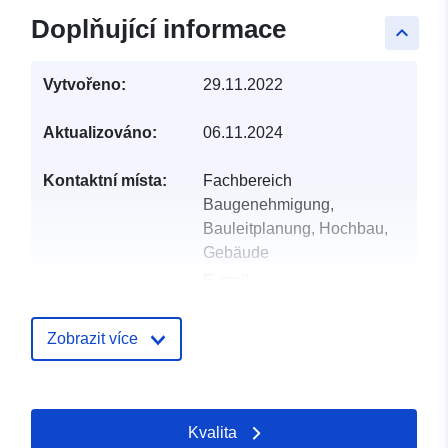
Doplňující informace
keyboard_arrow_up
Vytvořeno:
29.11.2022
Aktualizováno:
06.11.2024
Kontaktní místa:
Fachbereich
Baugenehmigung,
Bauleitplanung, Hochbau,
Gebäude
E-mail:
mailto:gemeinde@apen.de
Adresa:
Hauptstraße 200,
Zobrazit více
Apen, 26889, Deutschland
Adresa URL:
http://www.apen.de
Kvalita