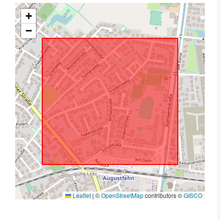
+
−
Leaflet
|
©
OpenStreetMap
contributors ©
GISCO