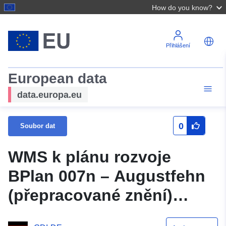
How do you know?
Přihlášení
European data
data.europa.eu
0
Soubor dat
WMS k plánu rozvoje
BPlan 007n – Augustfehn
(přepracované znění)
(původ) obce Apen