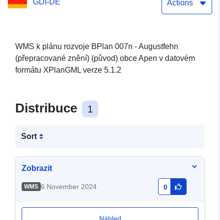
GDI-DE
Actions
WMS k plánu rozvoje BPlan 007n - Augustfehn
(přepracované znění) (původ) obce Apen v datovém
formátu XPlanGML verze 5.1.2
Distribuce
1
Sort
Zobrazit
6 November 2024
WMS
0
Náhled