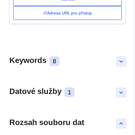
Adresa URL pro přístup
Keywords
8
keyboard_arrow_down
Datové služby
1
keyboard_arrow_down
Rozsah souboru dat
keyboard_arrow_up