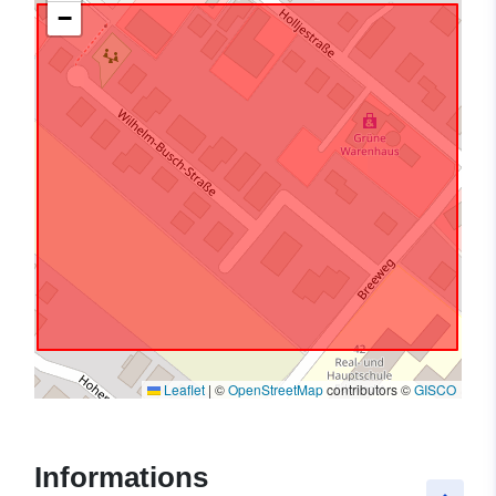
−
Leaflet
|
©
OpenStreetMap
contributors ©
GISCO
Informations