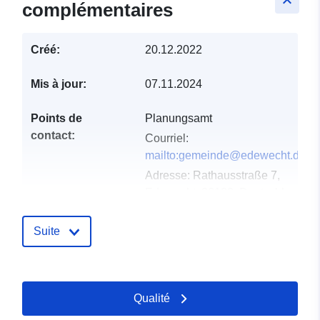
keyboard_arrow_up
complémentaires
Créé:
20.12.2022
Mis à jour:
07.11.2024
Points de
Planungsamt
contact:
Courriel:
mailto:gemeinde@edewecht.de
Adresse:
Rathausstraße 7,
Edewecht, 26188, Deutschland
URL:
https://edewecht.de/
Suite
Compte rendu du
Ajoutée à data.europa.eu:
21
catalogue:
February 2026
Mise à jour sur data.europa.eu:
Qualité
04 August 2026