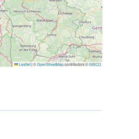
Leaflet
|
©
OpenStreetMap
contributors ©
GISCO