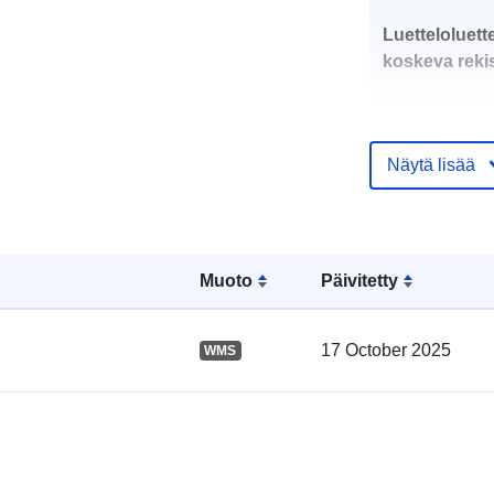
Luetteloluett
koskeva rekis
Näytä lisää
Alueellinen:
Muoto
Päivitetty
uriRef:
17 October 2025
WMS