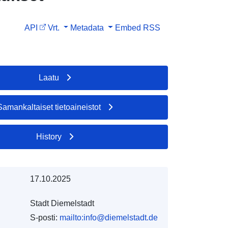
API
Vrt.
Metadata
Embed
RSS
Laatu
Samankaltaiset tietoaineistot
History
17.10.2025
Stadt Diemelstadt
S-posti:
mailto:info@diemelstadt.de