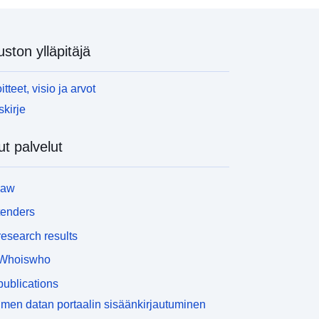
uston ylläpitäjä
itteet, visio ja arvot
skirje
t palvelut
law
tenders
esearch results
Whoiswho
ublications
men datan portaalin sisäänkirjautuminen