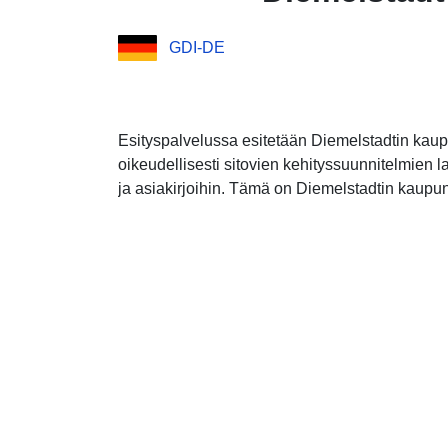
GDI-DE
Esityspalvelussa esitetään Diemelstadtin kaup
oikeudellisesti sitovien kehityssuunnitelmien l
ja asiakirjoihin. Tämä on Diemelstadtin kaupun