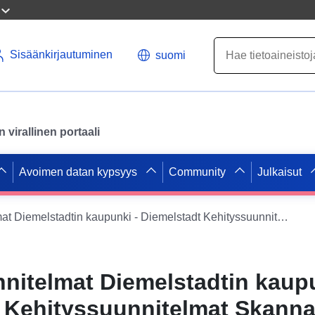
Sisäänkirjautuminen
suomi
virallinen portaali
Avoimen datan kypsyys
Community
Julkaisut
Kehityssuunnitelmat Diemelstadtin kaupunki - Diemelstadt Kehityssuunnitelmat Skannaukset
nitelmat Diemelstadtin kaupu
 Kehityssuunnitelmat Skann