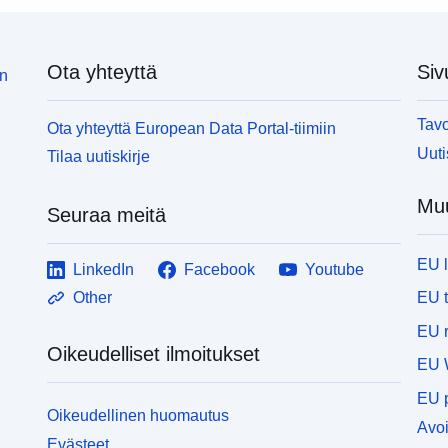
Ota yhteyttä
Siv
in
Tavo
Ota yhteyttä European Data Portal-tiimiin
Uuti
Tilaa uutiskirje
Muu
Seuraa meitä
EU 
LinkedIn
Facebook
Youtube
EU 
Other
EU r
Oikeudelliset ilmoitukset
EU 
EU p
Oikeudellinen huomautus
Avoi
Evästeet