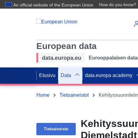
How do you know?
An official website of the European Union
European data
data.europa.eu
Eurooppalaisen datan 
Etusivu
Data
data.europa academy
Home
Tietoaineistot
Kehityssuun
Tietoaineisto
Diemelstadt