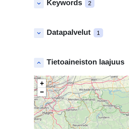
Keywords
keyboard_arrow_down
2
Datapalvelut
keyboard_arrow_down
1
Tietoaineiston laajuus
keyboard_arrow_up
+
−