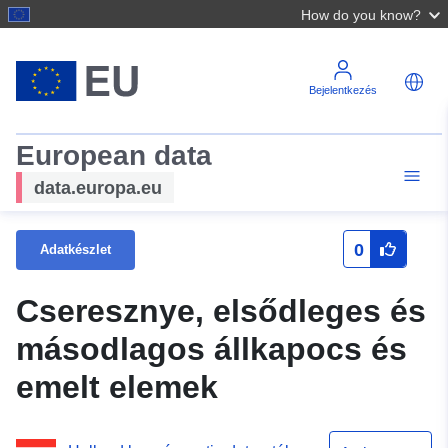
How do you know?
Bejelentkezés
European data
data.europa.eu
0
Adatkészlet
Cseresznye, elsődleges és
másodlagos állkapocs és
emelt elemek