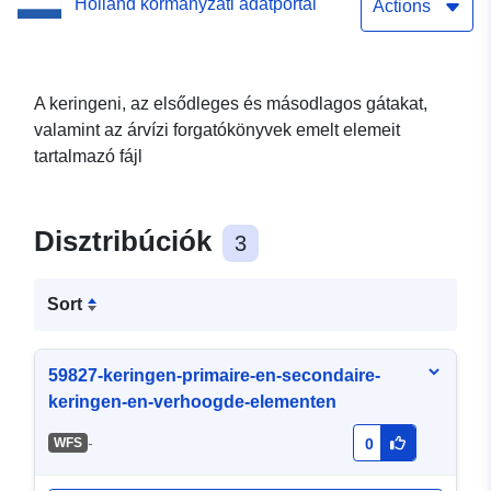
Holland kormányzati adatportál
Actions
A keringeni, az elsődleges és másodlagos gátakat,
valamint az árvízi forgatókönyvek emelt elemeit
tartalmazó fájl
Disztribúciók
3
Sort
59827-keringen-primaire-en-secondaire-
keringen-en-verhoogde-elementen
-
WFS
0