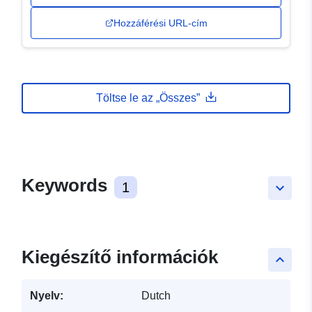
Hozzáférési URL-cím
Töltse le az „Összes”
Keywords
1
keyboard_arrow_down
Kiegészítő információk
keyboard_arrow_up
Nyelv:
Dutch