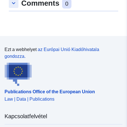
Comments
keyboard_arrow_down
0
Ezt a webhelyet
az Európai Unió Kiadóhivatala
gondozza.
Publications Office of the European Union
Law | Data | Publications
Kapcsolatfelvétel