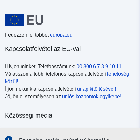
Fedezzen fel többet
europa.eu
Kapcsolatfelvétel az EU-val
Hívjon minket! Telefonszámunk:
00 800 6 7 8 9 10 11
Válasszon a többi telefonos kapcsolatfelvételi
lehetőség
közül!
Írjon nekünk a kapcsolatfelvételi
űrlap kitöltésével!
Jöjjön el személyesen az
uniós központok egyikébe!
Közösségi média
Kövesse az EU
közösségi oldalait!