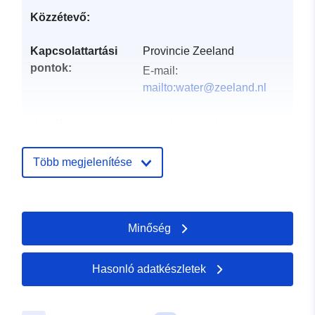
Közzétevő:
Kapcsolattartási
Provincie Zeeland
pontok:
E-mail:
mailto:water@zeeland.nl
Katalógus-
Hozzáadva a data.europa.eu-hoz:
nyilvántartás:
06 June 2025
Frissítve: data.europa.eu:
08
Több megjelenítése
August 2026
uriRef:
http://data.europa.eu/88u/dataset/
Minőség
keringen-primaire-en-secondaire-
keringen-en-verhoogde-elemente
Hasonló adatkészletek