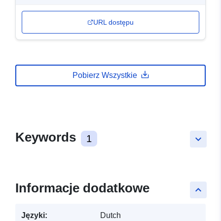
URL dostępu
Pobierz Wszystkie
Keywords
1
keyboard_arrow_down
Informacje dodatkowe
keyboard_arrow_up
Języki:
Dutch