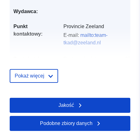
Wydawca:
Punkt
Provincie Zeeland
kontaktowy:
E-mail:
mailto:team-
tkad@zeeland.nl
Zapis katalogu:
Dodany do data.europa.eu:
28
July 2026
Zaktualizowano dane.europa.eu:
Pokaż więcej
29 July 2026
uriRef:
http://data.europa.eu/88u/dataset/
Jakość
keringen-primaire-en-secondaire-
keringen-en-verhoogde-elemente
Podobne zbiory danych