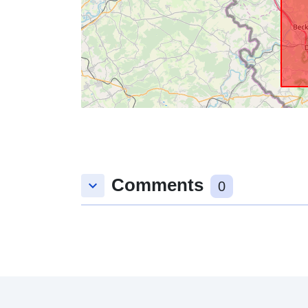
Comments
keyboard_arrow_down
0