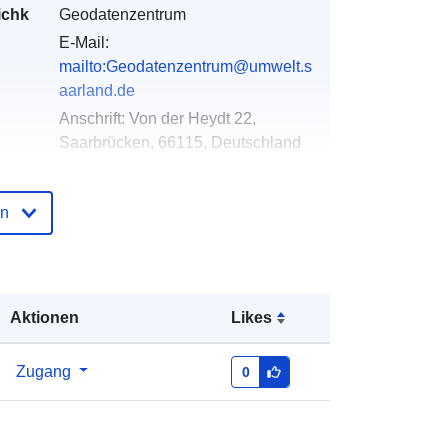
ichk
Geodatenzentrum
E-Mail:
mailto:Geodatenzentrum@umwelt.s
aarland.de
Anschrift:
Von der Heydt 22,
Saarbrücken, 66115, Deutschland
URL:
http://www.mapbender.org
en
der
Zu data.europa.eu hinzugefügt:
21
February 2026
Aktualisiert auf data.europa.eu:
04
August 2026
Aktionen
Likes
Koordinaten:
[ [ 6.6463303,
Zugang
0
49.611175 ], [ 7.3682625,
49.611175 ], [ 7.3682625,
49.3102197 ], [ 6.6463303,
49.3102197 ], [ 6.6463303,