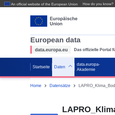
How do you know?
An official website of the European Union
European data
data.europa.eu
Das offizielle Portal
data.europa-
Startseite
Daten
Akademie
Home
Datensätze
LAPRO_Klim