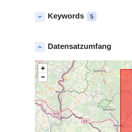
Keywords
keyboard_arrow_down
5
Datensatzumfang
keyboard_arrow_up
+
−