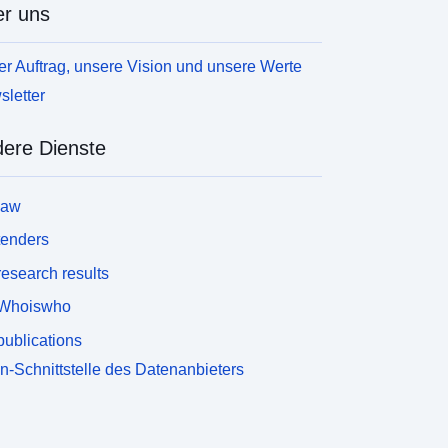
r uns
r Auftrag, unsere Vision und unsere Werte
letter
ere Dienste
law
tenders
esearch results
Whoiswho
ublications
n-Schnittstelle des Datenanbieters