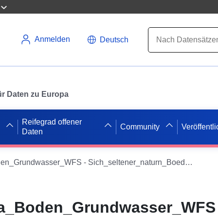
Anmelden
Deutsch
 für Daten zu Europa
Reifegrad offener
Community
Veröffentl
Daten
LAPRO_Klima_Boden_Grundwasser_WFS - Sich_seltener_naturn_Boeden_Bodenschutzwald - OGC API Features
a_Boden_Grundwasser_WFS 