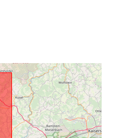
49.611175 ] ]
Typ:
Polygon
http://data.europa.eu/88u/dataset/59
a679cf-f5de-1ebf-2074-
05521ec14ba4