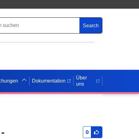
Search
Über
ichungen
Dokumentation
uns
-
0