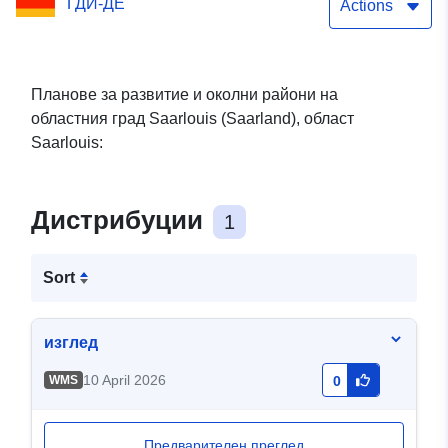
ГДИ-ДЕ
Actions
Планове за развитие и околни райони на
областния град Saarlouis (Saarland), област
Saarlouis:
Дистрибуции
1
Sort
изглед
10 April 2026
WMS
0
Предварителен преглед