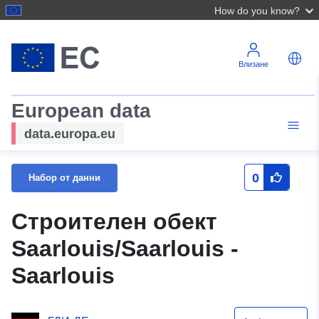
How do you know?
Влизане
European data
data.europa.eu
0
Набор от данни
Строителен обект
Saarlouis/Saarlouis -
Saarlouis