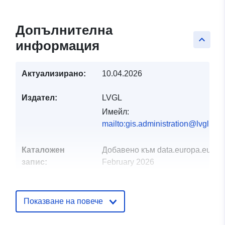
Допълнителна
keyboard_arrow_up
информация
Актуализирано:
10.04.2026
Издател:
LVGL
Имейл:
mailto:gis.administration@lvgl.saa
Каталожен
Добавено към data.europa.eu:
21
запис:
February 2026
Актуализирана на data.europa.eu
04 August 2026
Показване на повече
Пространствени
Координати:
[ [ 6.73865,