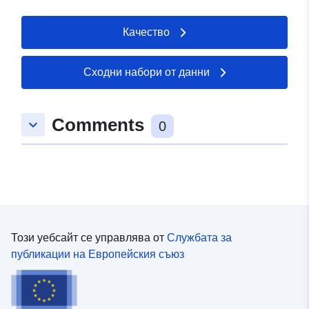
:
49.320441 ], [ 6.757472,
49.320441 ], [ 6.757472,
Качество
49.308301 ], [ 6.73865,
49.308301 ], [ 6.73865,
49.320441 ] ]
Сходни набори от данни
Тип:
Polygon
Comments
keyboard_arrow_down
uriRef:
http://data.europa.eu/88u/dataset
0
8262-d43c-9536-f688ac3e3f40
Този уебсайт се управлява от
Службата за
публикации на Европейския съюз