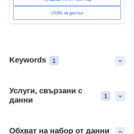
URL за достъп
Keywords
1
keyboard_arrow_down
Услуги, свързани с
1
keyboard_arrow_down
данни
Обхват на набор от данни
keyboard_arrow_up