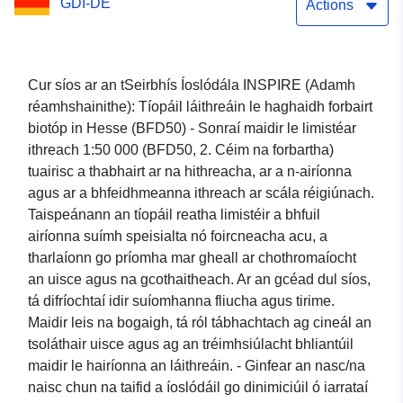
GDI-DE
_50000
Actions
Cur síos ar an tSeirbhís Íoslódála INSPIRE (Adamh
réamhshainithe): Tíopáil láithreáin le haghaidh forbairt
biotóp in Hesse (BFD50) - Sonraí maidir le limistéar
ithreach 1:50 000 (BFD50, 2. Céim na forbartha)
tuairisc a thabhairt ar na hithreacha, ar a n‐airíonna
agus ar a bhfeidhmeanna ithreach ar scála réigiúnach.
Taispeánann an tíopáil reatha limistéir a bhfuil
airíonna suímh speisialta nó foircneacha acu, a
tharlaíonn go príomha mar gheall ar chothromaíocht
an uisce agus na gcothaitheach. Ar an gcéad dul síos,
tá difríochtaí idir suíomhanna fliucha agus tirime.
Maidir leis na bogaigh, tá ról tábhachtach ag cineál an
tsoláthair uisce agus ag an tréimhsiúlacht bhliantúil
maidir le hairíonna an láithreáin. - Ginfear an nasc/na
naisc chun na taifid a íoslódáil go dinimiciúil ó iarrataí