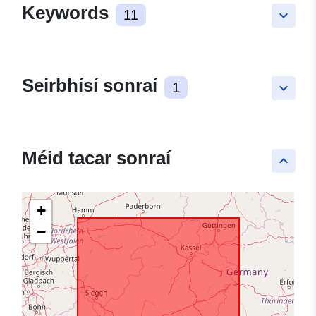
Keywords
11
keyboard_arrow_down
Seirbhísí sonraí
1
keyboard_arrow_down
Méid tacar sonraí
keyboard_arrow_up
+
−