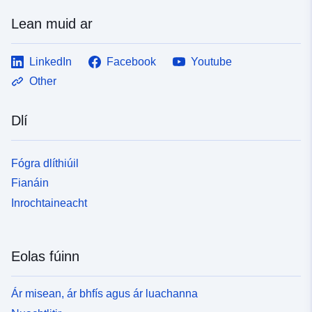
Lean muid ar
LinkedIn
Facebook
Youtube
Other
Dlí
Fógra dlíthiúil
Fianáin
Inrochtaineacht
Eolas fúinn
Ár misean, ár bhfís agus ár luachanna