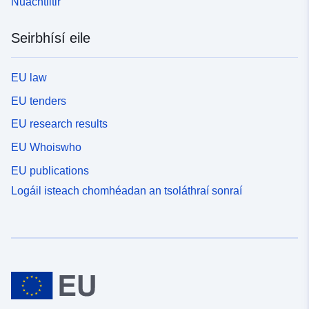
Nuachtlitir
Seirbhísí eile
EU law
EU tenders
EU research results
EU Whoiswho
EU publications
Logáil isteach chomhéadan an tsoláthraí sonraí