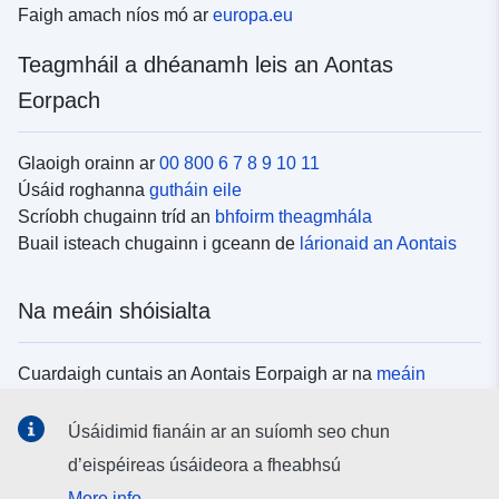
Faigh amach níos mó ar
europa.eu
Teagmháil a dhéanamh leis an Aontas
Eorpach
Glaoigh orainn ar
00 800 6 7 8 9 10 11
Úsáid roghanna
gutháin eile
Scríobh chugainn tríd an
bhfoirm theagmhála
Buail isteach chugainn i gceann de
lárionaid an Aontais
Na meáin shóisialta
Cuardaigh cuntais an Aontais Eorpaigh ar na
meáin
shóisialta
Úsáidimid fianáin ar an suíomh seo chun
d’eispéireas úsáideora a fheabhsú
Institiúidí agus comhlachtaí an Aontais
More info