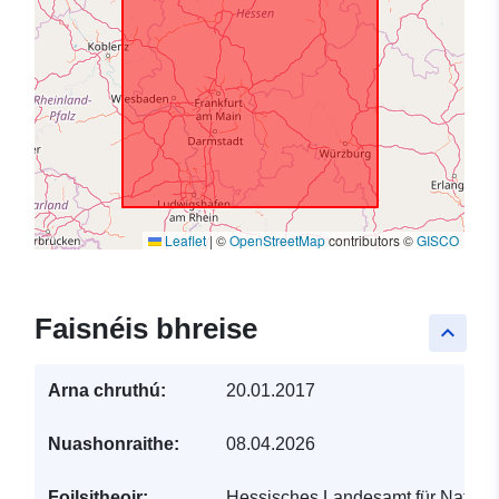
Leaflet
|
©
OpenStreetMap
contributors ©
GISCO
Faisnéis bhreise
keyboard_arrow_up
Arna chruthú:
20.01.2017
Nuashonraithe:
08.04.2026
Foilsitheoir:
Hessisches Landesamt für Natursc