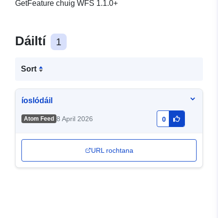
GetFeature chuig WFS 1.1.0+
Dáiltí
1
Sort
íoslódáil
8 April 2026
Atom Feed
0
URL rochtana