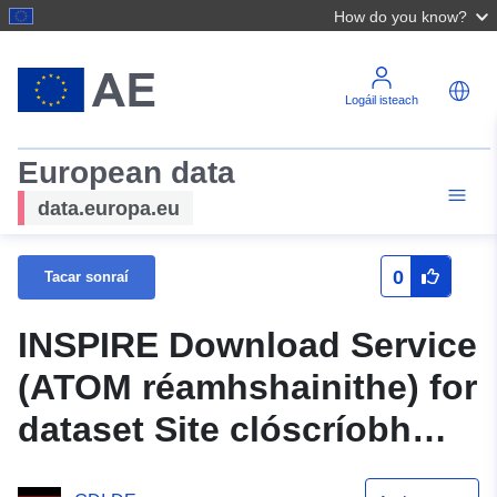
How do you know?
Logáil isteach
European data
data.europa.eu
0
Tacar sonraí
INSPIRE Download Service
(ATOM réamhshainithe) for
dataset Site clóscríobh
_Biotope development