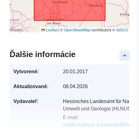
Leaflet
|
©
OpenStreetMap
contributors ©
GISCO
Ďalšie informácie
keyboard_arrow_up
Vytvorené:
20.01.2017
Aktualizované:
08.04.2026
Vydavateľ:
Hessisches Landesamt für Natursc
Umwelt und Geologie (HLNUG)
E-mail:
mailto:mathias.schmanke@hlnug.