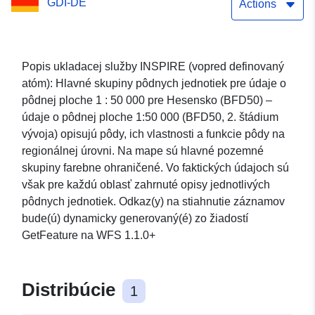
GDI-DE
Actions
Popis ukladacej služby INSPIRE (vopred definovaný
atóm): Hlavné skupiny pôdnych jednotiek pre údaje o
pôdnej ploche 1 : 50 000 pre Hesensko (BFD50) –
údaje o pôdnej ploche 1:50 000 (BFD50, 2. štádium
vývoja) opisujú pôdy, ich vlastnosti a funkcie pôdy na
regionálnej úrovni. Na mape sú hlavné pozemné
skupiny farebne ohraničené. Vo faktických údajoch sú
však pre každú oblasť zahrnuté opisy jednotlivých
pôdnych jednotiek. Odkaz(y) na stiahnutie záznamov
bude(ú) dynamicky generovaný(é) zo žiadostí
GetFeature na WFS 1.1.0+
Distribúcie
1