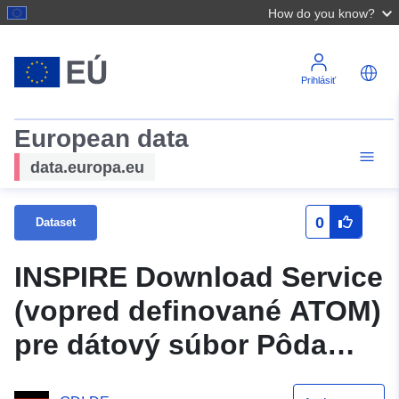
How do you know?
Prihlásiť
European data
data.europa.eu
0
Dataset
INSPIRE Download Service
(vopred definované ATOM)
pre dátový súbor Pôda
hlavné skupiny _50000