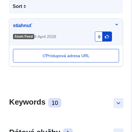
Sort
stiahnuť
8 April 2026
Atom Feed
0
Prístupová adresa URL
Keywords
10
keyboard_arrow_down