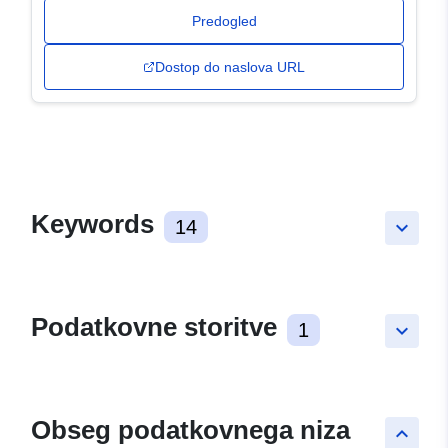
Predogled
Dostop do naslova URL
Keywords
14
keyboard_arrow_down
Podatkovne storitve
1
keyboard_arrow_down
Obseg podatkovnega niza
keyboard_arrow_up