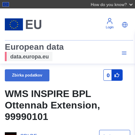
How do you know?
Login
European data
data.europa.eu
0
Zbirka podatkov
WMS INSPIRE BPL
Ottennab Extension,
99990101