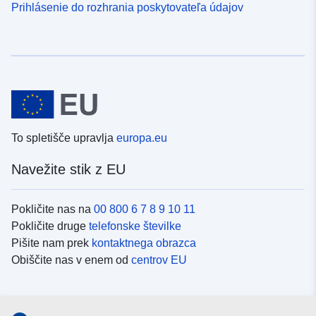
Prihlásenie do rozhrania poskytovateľa údajov
To spletišče upravlja
europa.eu
Navežite stik z EU
Pokličite nas na
00 800 6 7 8 9 10 11
Pokličite druge
telefonske številke
Pišite nam prek
kontaktnega obrazca
Obiščite nas v enem od
centrov EU
Družbeni mediji