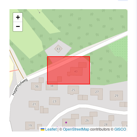
+
−
Leaflet
|
©
OpenStreetMap
contributors ©
GISCO