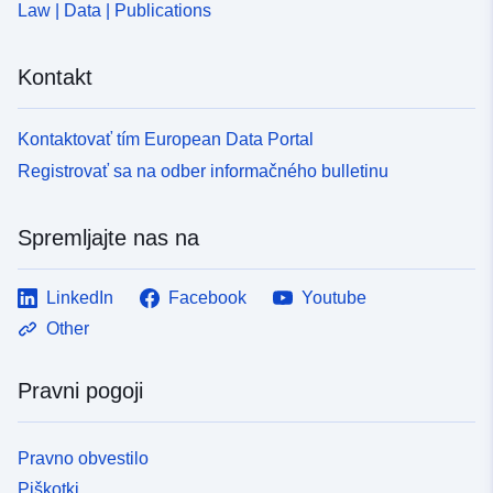
Law | Data | Publications
uriRef:
http://data.europa.eu/88u/dataset
5d6e-4150-8c75-5db2a15434e0
Kontakt
Kontaktovať tím European Data Portal
Registrovať sa na odber informačného bulletinu
Spremljajte nas na
LinkedIn
Facebook
Youtube
Other
Pravni pogoji
Pravno obvestilo
Piškotki