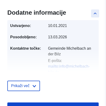
Dodatne informacije
keyboard_arrow_up
Ustvarjeno:
10.01.2021
Posodobljeno:
13.03.2026
Kontaktne točke:
Gemeinde Michelbach an
der Bilz
E-pošta:
mailto:info@michelbach-
bilz.de
Naslov:
Hirschfelder Straße
13, Michelbach an der Bilz,
Prikaži več
74544, Deutschland
Katalog:
http://www.michelbach-