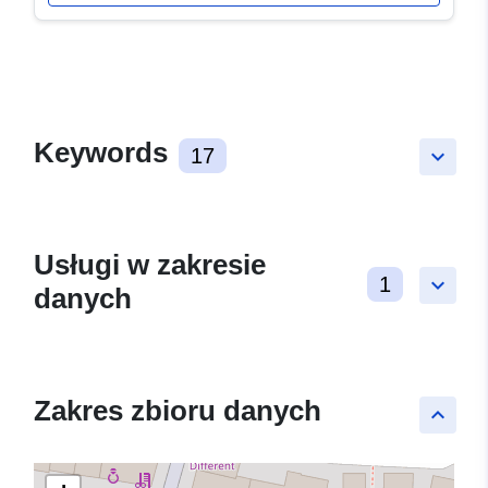
Keywords
17
keyboard_arrow_down
Usługi w zakresie
1
keyboard_arrow_down
danych
Zakres zbioru danych
keyboard_arrow_up