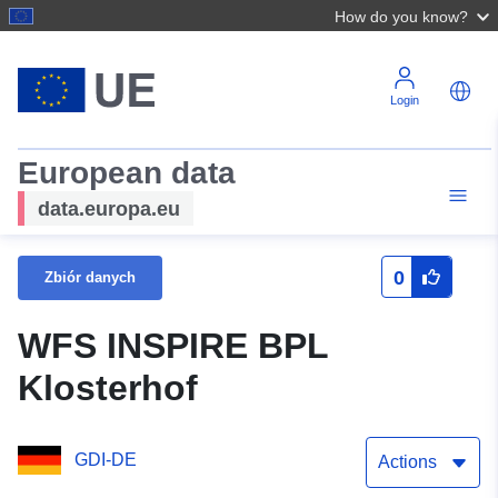
How do you know?
Login
European data
data.europa.eu
0
Zbiór danych
WFS INSPIRE BPL
Klosterhof
GDI-DE
Actions