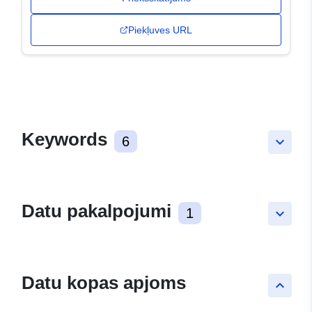
Piekļuves URL
Keywords
6
keyboard_arrow_down
Datu pakalpojumi
1
keyboard_arrow_down
Datu kopas apjoms
keyboard_arrow_up