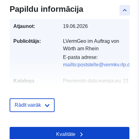
Papildu informācija
keyboard_arrow_up
Atjaunot:
19.06.2026
Publicētājs:
LVermGeo im Auftrag von
Wörth am Rhein
E-pasta adrese:
mailto:poststelle@vermkv.rlp.de
Kataloga
Pievienots data.europa.eu:
21 Feb
ieraksts:
2026
Jaunākā informācija par Data.euro
04 August 2026
Rādīt vairāk
Ģeogrāfiskā
Koordinātes:
[ [ 8.29531,
atrašanās vieta:
49.0741 ], [ 8.30921,
Kvalitāte
49.0741 ], [ 8.30921,