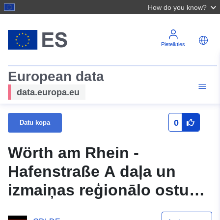
How do you know?
Pieteikties
European data
data.europa.eu
0
Datu kopa
Wörth am Rhein -
Hafenstraße A daļa un
izmaiņas reģionālo ostu
attīstības plānā