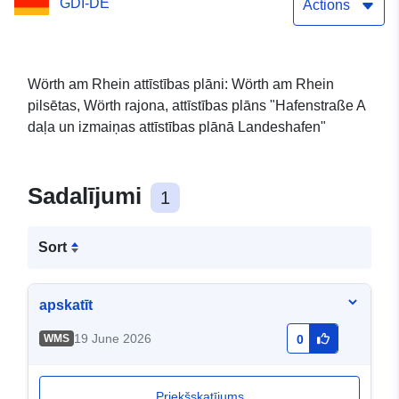
GDI-DE
Actions
Wörth am Rhein attīstības plāni: Wörth am Rhein
pilsētas, Wörth rajona, attīstības plāns "Hafenstraße A
daļa un izmaiņas attīstības plānā Landeshafen"
Sadalījumi
1
Sort
apskatīt
19 June 2026
WMS
0
Priekšskatījums