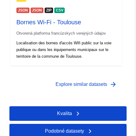
JSON
JSON
ZIP
CSV
Bornes Wi-Fi - Toulouse
Otvorená platforma francúzskych verejných údajov
Localisation des bornes d'accès Wifi public sur la voie
publique ou dans les équipements municipaux sur le
territoire de la commune de Toulouse.
arrow_forward
Explore similar datasets
Kvalita
Podobné datasety