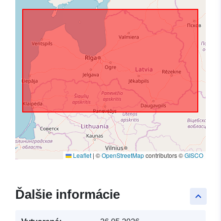
Leaflet
|
©
OpenStreetMap
contributors ©
GISCO
Ďalšie informácie
keyboard_arrow_up