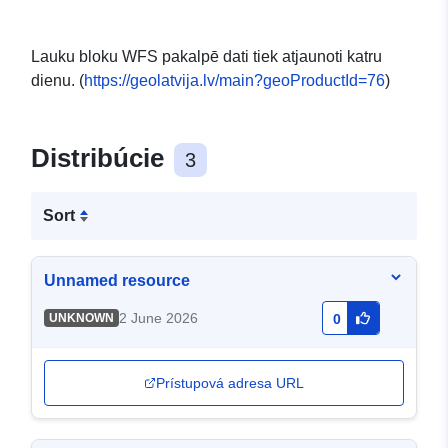
Lauku bloku WFS pakalpē dati tiek atjaunoti katru
dienu. (
https://geolatvija.lv/main?geoProductId=76
)
Distribúcie
3
Sort
Unnamed resource
2 June 2026
UNKNOWN
0
Prístupová adresa URL