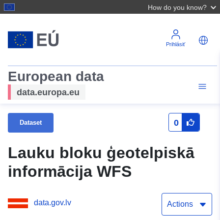
How do you know?
Prihlásiť
European data
data.europa.eu
0
Dataset
Lauku bloku ģeotelpiskā
informācija WFS
data.gov.lv
Actions