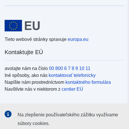
Tieto webové stránky spravuje
europa.eu
Kontaktujte EÚ
avolajte nám na číslo
00 800 6 7 8 9 10 11
Iné spôsoby, ako nás
kontaktovať telefonicky
Napíšte nám prostredníctvom
kontaktného formulára
Navštívte nás v niektorom z
centier EÚ
Sociálne médiá
Na zlepšenie používateľského zážitku využívame
Kanály EÚ na
sociálnych médiách
súbory cookies.