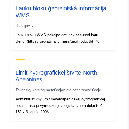
Typ:
Polygon
Lauku bloku ģeotelpiskā informācija
WMS
Identifikátory:
59e06e26-3e89-4b3f-bac7-
fb7434147d1e
data.gov.lv
Lauku bloku WMS pakalpē dati tiek atjaunoti katru
uriRef:
http://data.europa.eu/88u/dataset
dienu. (https://geolatvija.lv/main?geoProductId=76)
3e89-4b3f-bac7-fb7434147d1e
Limit hydrografickej štvrte North
Apennines
Taliansky katalóg metaúdajov pre priestorové údaje
Administratívny limit severoapenínskej hydrografickej
oblasti, ako je vymedzený v legislatívnom dekréte č.
152 z 3. apríla 2006