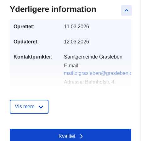
Yderligere information
keyboard_arrow_up
Oprettet:
11.03.2026
Opdateret:
12.03.2026
Kontaktpunkter:
Samtgemeinde Grasleben
E-mail:
mailto:grasleben@grasleben.de
Adresse:
Bahnhofstr. 4,
Grasleben, D-38368,
Deutschland
Webadresse:
Vis mere
https://www.samtgemeinde-
grasleben.de
Kvalitet
Fortegnelse over
Tilføjet til data.europa.eu:
21