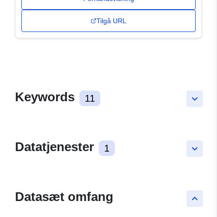
Tilgå URL
Keywords
11
keyboard_arrow_down
Datatjenester
1
keyboard_arrow_down
Datasæt omfang
keyboard_arrow_up