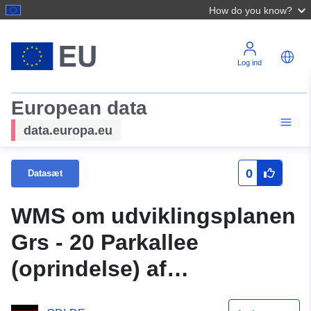
How do you know?
Log ind
European data
data.europa.eu
0
Datasæt
WMS om udviklingsplanen
Grs - 20 Parkallee
(oprindelse) af
Samtgemeinde Grasleben