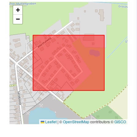
+
−
Leaflet
|
©
OpenStreetMap
contributors ©
GISCO