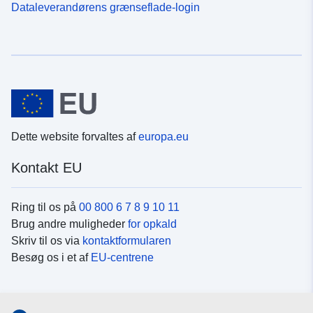
Dataleverandørens grænseflade-login
Dette website forvaltes af
europa.eu
Kontakt EU
Ring til os på
00 800 6 7 8 9 10 11
Brug andre muligheder
for opkald
Skriv til os via
kontaktformularen
Besøg os i et af
EU-centrene
Sociale medier