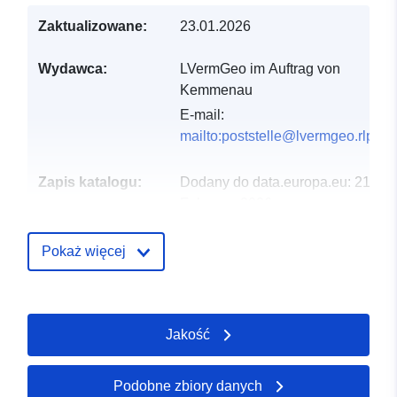
Zaktualizowane:
23.01.2026
Wydawca:
LVermGeo im Auftrag von
Kemmenau
E-mail:
mailto:poststelle@lvermgeo.rlp.de
Zapis katalogu:
Dodany do data.europa.eu:
21
February 2026
Zaktualizowano dane.europa.eu:
04 August 2026
Pokaż więcej
Przestrzenne:
Współrzędne:
[ [ 7.74035,
50.3674 ], [ 7.77728,
Jakość
50.3674 ], [ 7.77728,
50.3314 ], [ 7.74035,
50.3314 ], [ 7.74035,
Podobne zbiory danych