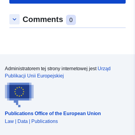
50.3674 ] ]
Typ:
Polygon
Comments
keyboard_arrow_down
0
uriRef:
http://data.europa.eu/88u/dataset
f009-4e1f-a5f2-0dab76ecffd6
Administratorem tej strony internetowej jest
Urząd
Publikacji Unii Europejskiej
Publications Office of the European Union
Law | Data | Publications