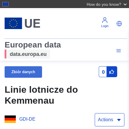
How do you know?
Login
European data
data.europa.eu
0
Zbiór danych
Linie lotnicze do
Kemmenau
GDI-DE
Actions