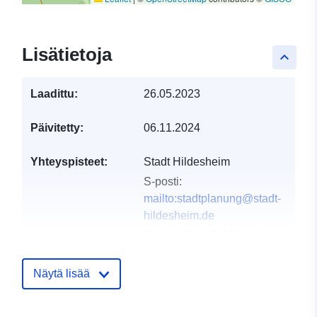
Lisätietoja
keyboard_arrow_up
Laadittu:
26.05.2023
Päivitetty:
06.11.2024
Yhteyspisteet:
Stadt Hildesheim
S-posti:
mailto:stadtplanung@stadt-
hildesheim.de
Osoite:
Markt 3, Hildesheim,
31134, Deutschland
URL-osoite:
Näytä lisää
https://www.stadt-
hildesheim.de/