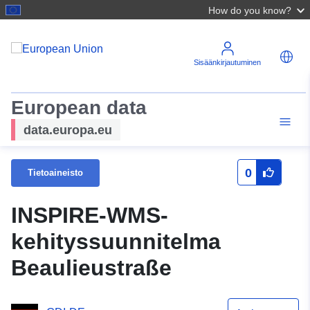
How do you know?
Sisäänkirjautuminen
European data
data.europa.eu
0
Tietoaineisto
INSPIRE-WMS-
kehityssuunnitelma
Beaulieustraße