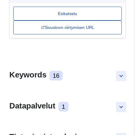
Esikatselu
Sivustoon siirtymisen URL
Keywords
16
keyboard_arrow_down
Datapalvelut
1
keyboard_arrow_down