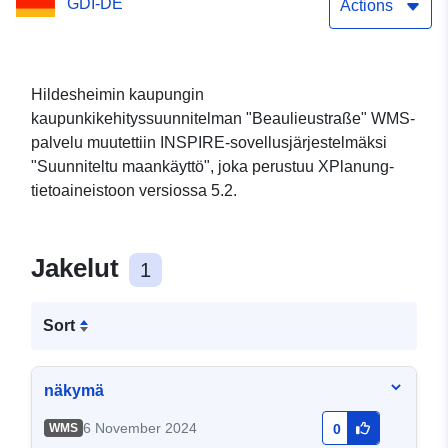
GDI-DE
Actions
Hildesheimin kaupungin
kaupunkikehityssuunnitelman "Beaulieustraße" WMS-
palvelu muutettiin INSPIRE-sovellusjärjestelmäksi
"Suunniteltu maankäyttö", joka perustuu XPlanung-
tietoaineistoon versiossa 5.2.
Jakelut
1
Sort
näkymä
6 November 2024
WMS
0