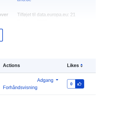
over
Tilføjet til data.europa.eu:
21
February 2026
Opdateret på data.europa.eu:
04
August 2026
Koordinater:
[ [ 7.15947, 49.2269 ], [
7.16054, 49.2269 ], [ 7.16054,
Actions
Likes
49.2256 ], [ 7.15947, 49.2256 ], [
7.15947, 49.2269 ] ]
Adgang
Type:
Polygon
0
Forhåndsvisning
http://data.europa.eu/88u/dataset/5a
2a8aa6-57b6-c4ed-7e82-
9b175357f7c6