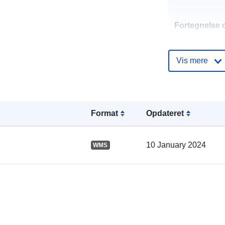
Fortegnelse 
kataloger:
Vis mere
Fysiske:
Format
Opdateret
10 January 2024
WMS
uriRef: