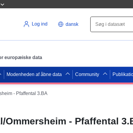
Log ind
dansk
 for europæiske data
Modenheden af åbne data
Community
Publikati
eim - Pfaffental 3.BA
l/Ommersheim - Pfaffental 3