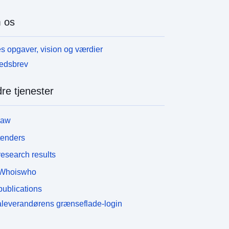
 os
s opgaver, vision og værdier
edsbrev
re tjenester
law
tenders
esearch results
Whoiswho
ublications
leverandørens grænseflade-login