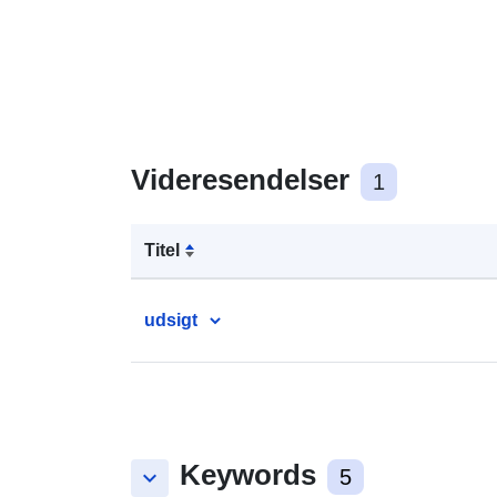
Videresendelser
1
Titel
udsigt
Keywords
keyboard_arrow_down
5