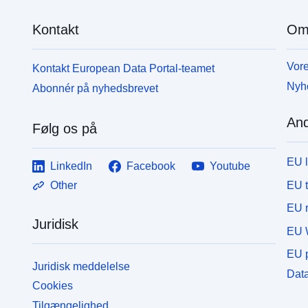
Kontakt
Om
Vore
Kontakt European Data Portal-teamet
Nyh
Abonnér på nyhedsbrevet
And
Følg os på
EU 
LinkedIn
Facebook
Youtube
EU 
Other
EU r
Juridisk
EU 
EU p
Juridisk meddelelse
Data
Cookies
Tilgængelighed