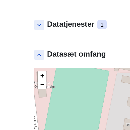
Datatjenester
keyboard_arrow_down
1
Datasæt omfang
keyboard_arrow_up
+
−