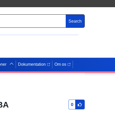
Search
oner
Dokumentation
Om os
.BA
0