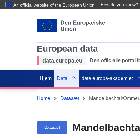
How do you know?
An official website of the European Union
European data
data.europa.eu
Den officielle portal
Hjem
Data
data.europa-akademiet
Home
Datasæt
Mandelbachtal/Ommersh
Mandelbachta
Datasæt