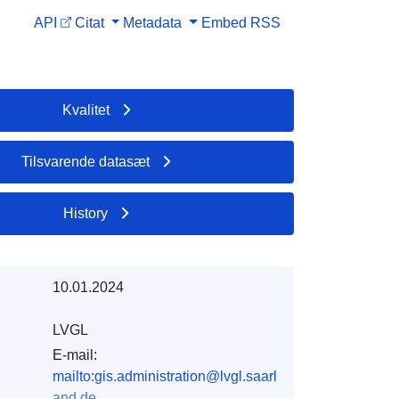
API
Citat
Metadata
Embed
RSS
Kvalitet
Tilsvarende datasæt
History
10.01.2024
LVGL
E-mail:
mailto:gis.administration@lvgl.saarl
and.de