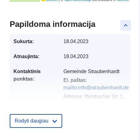
Papildoma informacija
keyboard_arrow_up
Sukurta:
18.04.2023
Atnaujinta:
18.04.2023
Kontaktinis
Gemeinde Straubenhardt
punktas:
El. paštas:
mailto:info@straubenhardt.de
Adresas:
Ittersbacher Str. 1,
Straubenhardt, 75334,
Deutschland
URL:
Rodyti daugiau
http://www.straubenhardt.de