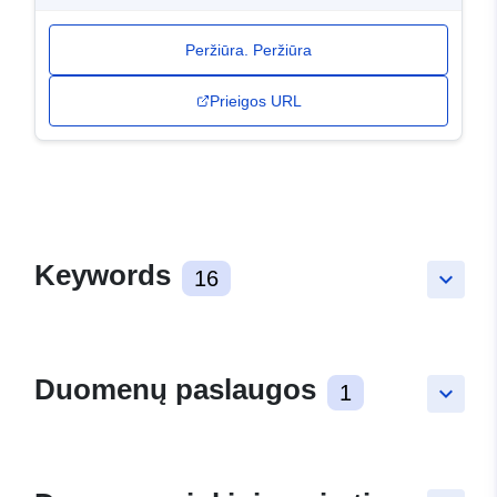
Peržiūra. Peržiūra
Prieigos URL
Keywords
16
keyboard_arrow_down
Duomenų paslaugos
1
keyboard_arrow_down