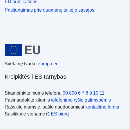
EU publications
Prisijungimas prie duomenų teikėjo sąsajos
Svetainę tvarko
europa.eu
Kreipkitės į ES tarnybas
Skambinkite mums telefonu
00 800 6 7 8 9 10 11
Pasinaudokite kitomis
telefoninio ryšio galimybėmis
Rašykite mums e. paštu naudodamiesi
kontaktine forma
Susitikime viename iš
ES biurų