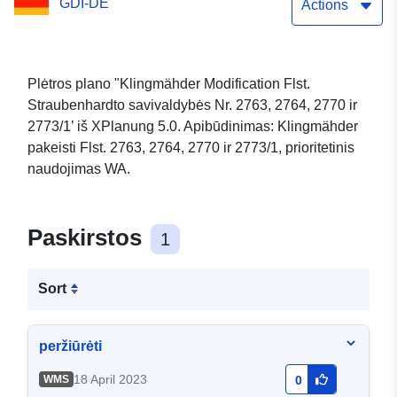
GDI-DE
Actions
Plėtros plano "Klingmähder Modification Flst.
Straubenhardto savivaldybės Nr. 2763, 2764, 2770 ir
2773/1’ iš XPlanung 5.0. Apibūdinimas: Klingmähder
pakeisti Flst. 2763, 2764, 2770 ir 2773/1, prioritetinis
naudojimas WA.
Paskirstos
1
Sort
peržiūrėti
18 April 2023
WMS
0