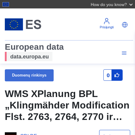
How do you know?
Prisijungti
European data
data.europa.eu
0
Duomenų rinkinys
WMS XPlanung BPL
„Klingmähder Modification
Flst. 2763, 2764, 2770 ir
2773/1“