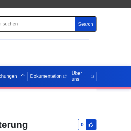
Search
Über
ichungen
Dokumentation
uns
terung
0