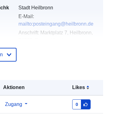
ichk
Stadt Heilbronn
E-Mail:
mailto:posteingang@heilbronn.de
Anschrift:
Marktplatz 7, Heilbronn,
74072, Deutschland
URL:
http://www.heilbronn.de
en
der
Zu data.europa.eu hinzugefügt:
21
March 2026
Aktualisiert auf data.europa.eu:
04
Aktionen
Likes
August 2026
Zugang
0
Koordinaten:
[ [ 9.2284458,
49.1333398 ], [ 9.2305663,
49.1333398 ], [ 9.2305663,
49.1316226 ], [ 9.2284458,
49.1316226 ], [ 9.2284458,