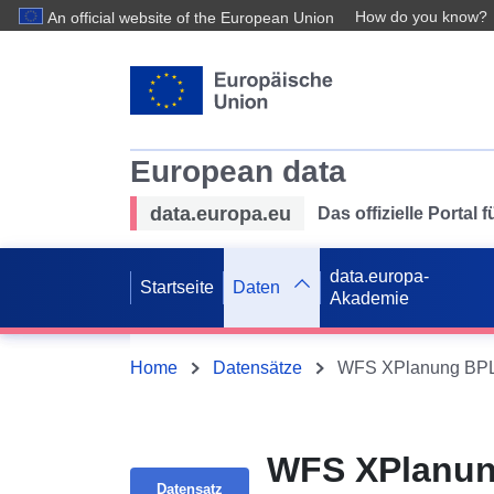
How do you know?
An official website of the European Union
European data
data.europa.eu
Das offizielle Portal
data.europa-
Startseite
Daten
Akademie
Home
Datensätze
WFS XPlanung BPL „
WFS XPlanung
Datensatz