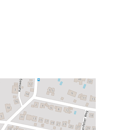
49.1333398 ] ]
Typ:
Polygon
Ressource:
http://data.europa.eu/eli/reg/2009/97
6
http://data.europa.eu/88u/dataset/5a
4c3ce7-ca07-41d2-a7eb-
81632e67632b