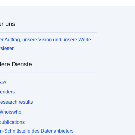
r uns
r Auftrag, unsere Vision und unsere Werte
letter
ere Dienste
law
tenders
esearch results
Whoiswho
ublications
n-Schnittstelle des Datenanbieters