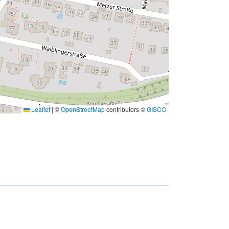
Leaflet
|
©
OpenStreetMap
contributors ©
GISCO