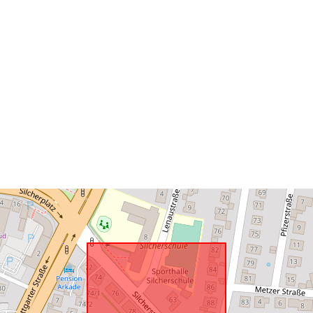
Konform mit:
uriRef: