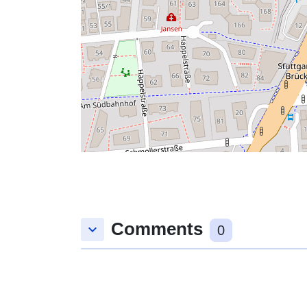
Comments
keyboard_arrow_down
0