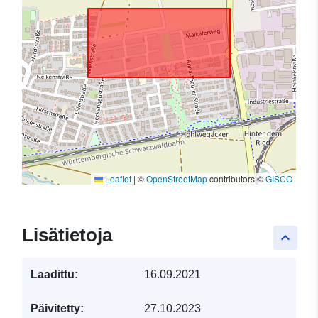
Leaflet
|
©
OpenStreetMap
contributors ©
GISCO
Lisätietoja
keyboard_arrow_up
Laadittu:
16.09.2021
Päivitetty:
27.10.2023