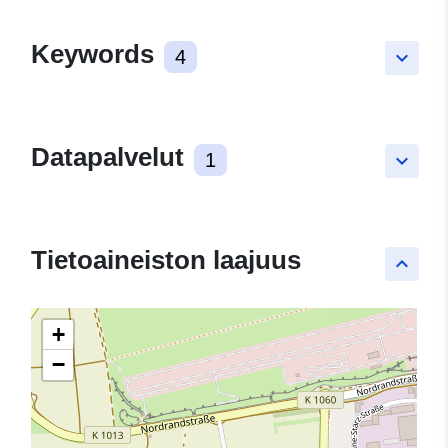
Keywords
4
keyboard_arrow_down
Datapalvelut
1
keyboard_arrow_down
Tietoaineiston laajuus
keyboard_arrow_up
+
−