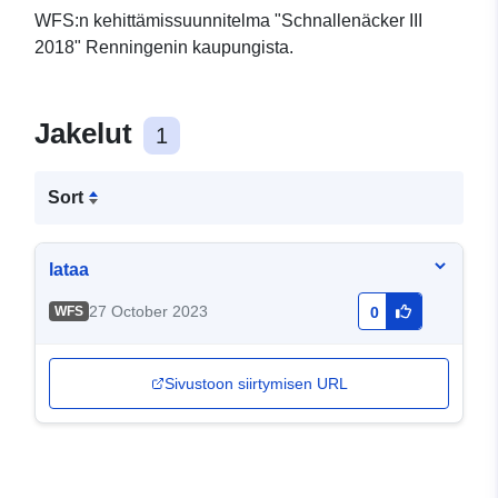
WFS:n kehittämissuunnitelma "Schnallenäcker III
2018" Renningenin kaupungista.
Jakelut
1
Sort
lataa
27 October 2023
WFS
0
Sivustoon siirtymisen URL