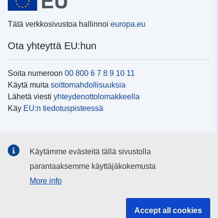
Tätä verkkosivustoa hallinnoi
europa.eu
Ota yhteyttä EU:hun
Soita numeroon
00 800 6 7 8 9 10 11
Käytä muita
soittomahdollisuuksia
Lähetä viesti
yhteydenottolomakkeella
Käy
EU:n tiedotuspisteessä
Sosiaalinen media
Käytämme evästeitä tällä sivustolla
EU
sosiaalisessa mediassa
parantaaksemme käyttäjäkokemusta
More info
EU:n toimielimet ja muut elimet
Accept all cookies