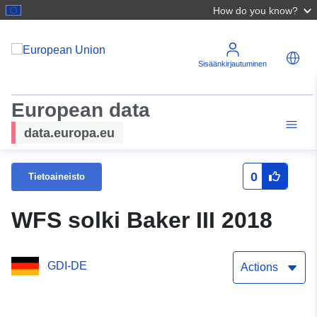
How do you know?
Sisäänkirjautuminen
European data
data.europa.eu
0
Tietoaineisto
WFS solki Baker III 2018
GDI-DE
Actions