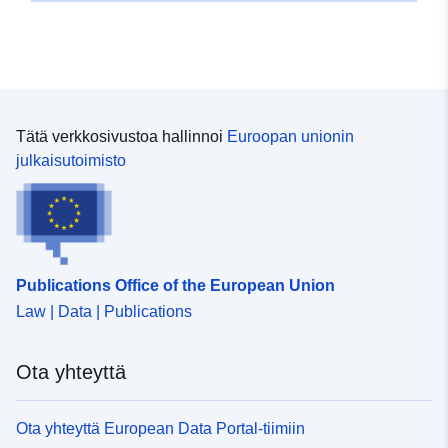
48.7756315 ], [ 8.9121303,
48.7756315 ], [ 8.9121303,
48.7783791 ] ]
Tyyppi:
Polygon
Tätä verkkosivustoa hallinnoi
Euroopan unionin
Vastaa:
Tietoaineistolinkki:
julkaisutoimisto
http://data.europa.eu/eli/reg/2009/
uriRef:
http://data.europa.eu/88u/dataset
4c88-412d-b12b-2d7707a8980b
Publications Office of the European Union
Law | Data | Publications
Ota yhteyttä
Ota yhteyttä European Data Portal-tiimiin