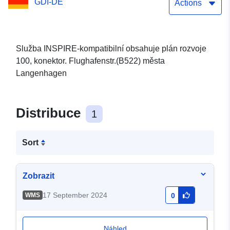
GDI-DE
Langenhagen)
Actions
Služba INSPIRE-kompatibilní obsahuje plán rozvoje
100, konektor. Flughafenstr.(B522) města
Langenhagen
Distribuce
1
Sort
Zobrazit
17 September 2024
WMS
0
Náhled