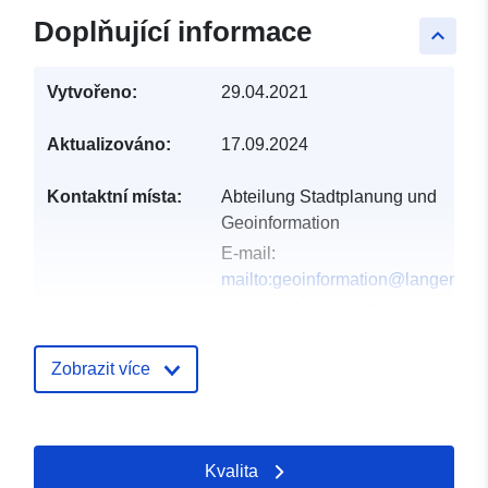
Doplňující informace
keyboard_arrow_up
Vytvořeno:
29.04.2021
Aktualizováno:
17.09.2024
Kontaktní místa:
Abteilung Stadtplanung und
Geoinformation
E-mail:
mailto:geoinformation@langenha
Adresa:
Marktplatz 1, Langenhage
30853, Deutschland
Adresa URL:
Zobrazit více
https://geodaten.langenhagen.de
Katalogový
Přidáno do data.europa.eu:
Kvalita
záznam:
21 February 2026