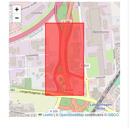
+
−
Leaflet
|
©
OpenStreetMap
contributors ©
GISCO