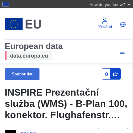
How do you know?
Přihlášení
European data
data.europa.eu
0
Soubor dat
INSPIRE Prezentační
služba (WMS) - B-Plan 100,
konektor. Flughafenstr.
(B522) (město