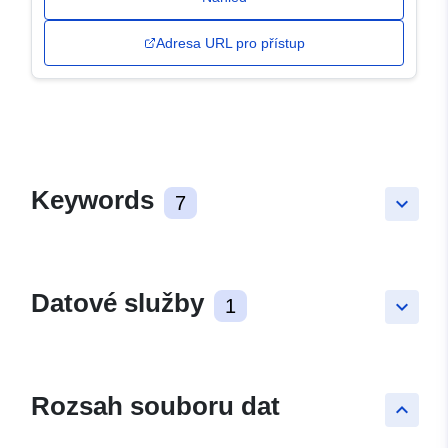
Adresa URL pro přístup
Keywords
7
keyboard_arrow_down
Datové služby
1
keyboard_arrow_down
Rozsah souboru dat
keyboard_arrow_up