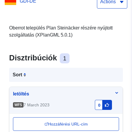
GDI-DE
Actions
Oberrot település Plan Steinäcker részére nyújtott
szolgáltatás (XPlanGML 5.0.1)
Disztribúciók
1
Sort
letöltés
7 March 2023
WFS
0
Hozzáférési URL-cím