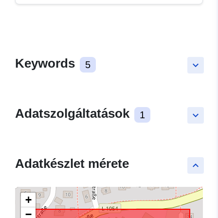
Keywords
5
keyboard_arrow_down
Adatszolgáltatások
1
keyboard_arrow_down
Adatkészlet mérete
keyboard_arrow_up
+
−