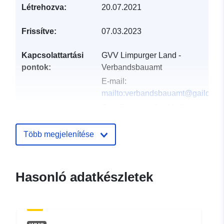
Létrehozva:
20.07.2021
Frissítve:
07.03.2023
Kapcsolattartási
GVV Limpurger Land -
pontok:
Verbandsbauamt
E-mail:
mailto:verbandsbauamt@gaildorf.
Cím:
Rottalstraße 44, Oberrot,
74420, Deutschland
URL:
http://www.oberrot.de
Több megjelenítése
Katalógus-
Hozzáadva a data.europa.eu-hoz:
nyilvántartás:
21 February 2026
Hasonló adatkészletek
Frissítve: data.europa.eu:
04
August 2026
Térbeli:
Koordináták:
[ [ 9.670607,