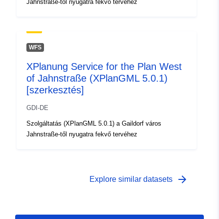
Jahnstraße-től nyugatra fekvő tervéhez
WFS
XPlanung Service for the Plan West
of Jahnstraße (XPlanGML 5.0.1)
[szerkesztés]
GDI-DE
Szolgáltatás (XPlanGML 5.0.1) a Gaildorf város
Jahnstraße-től nyugatra fekvő tervéhez
arrow_forward
Explore similar datasets