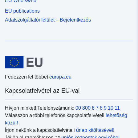
EU Whoiswho
EU publications
Adatszolgáltatói felület – Bejelentkezés
Fedezzen fel többet
europa.eu
Kapcsolatfelvétel az EU-val
Hívjon minket! Telefonszámunk:
00 800 6 7 8 9 10 11
Válasszon a többi telefonos kapcsolatfelvételi
lehetőség
közül!
Írjon nekünk a kapcsolatfelvételi
űrlap kitöltésével!
Jöjjön el személyesen az
uniós központok egyikébe!