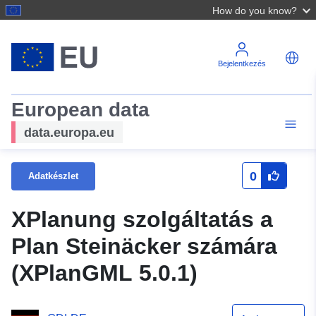
How do you know?
Bejelentkezés
European data
data.europa.eu
0
Adatkészlet
XPlanung szolgáltatás a
Plan Steinäcker számára
(XPlanGML 5.0.1)