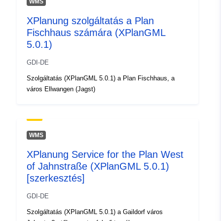
WMS
49.0166946 ], [ 9.6741753,
XPlanung szolgáltatás a Plan
49.0166946 ], [ 9.6741753,
Fischhaus számára (XPlanGML
49.0145196 ], [ 9.670607,
5.0.1)
49.0145196 ], [ 9.670607,
49.0166946 ] ]
GDI-DE
Típus:
Polygon
Szolgáltatás (XPlanGML 5.0.1) a Plan Fischhaus, a
város Ellwangen (Jagst)
uriRef:
http://data.europa.eu/88u/dataset/
8677-4ea9-98ee-c259f5d3be1d
WMS
XPlanung Service for the Plan West
of Jahnstraße (XPlanGML 5.0.1)
[szerkesztés]
GDI-DE
Szolgáltatás (XPlanGML 5.0.1) a Gaildorf város