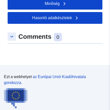
Minőség
Hasonló adatkészletek
Comments
keyboard_arrow_down
0
Ezt a webhelyet
az Európai Unió Kiadóhivatala
gondozza.