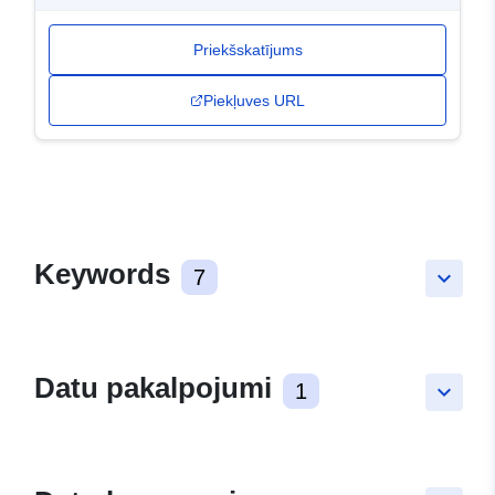
Priekšskatījums
Piekļuves URL
Keywords
7
keyboard_arrow_down
Datu pakalpojumi
1
keyboard_arrow_down