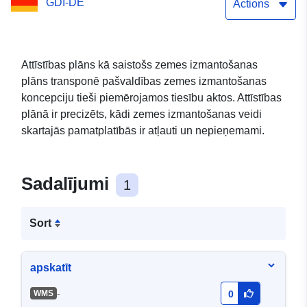
GDI-DE
Actions
Attīstības plāns kā saistošs zemes izmantošanas
plāns transponē pašvaldības zemes izmantošanas
koncepciju tieši piemērojamos tiesību aktos. Attīstības
plānā ir precizēts, kādi zemes izmantošanas veidi
skartajās pamatplatībās ir atļauti un nepieņemami.
Sadalījumi
1
Sort
apskatīt
-
WMS
0