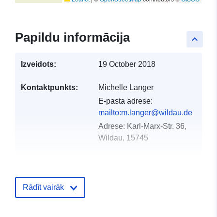
Papildu informācija
keyboard_arrow_up
Izveidots:
19 October 2018
Kontaktpunkts:
Michelle Langer
E-pasta adrese:
mailto:m.langer@wildau.de
Adrese:
Karl-Marx-Str. 36,
Wildau, 15745
Kataloga
Pievienots data.europa.eu:
21 Feb
ieraksts:
2026
Rādīt vairāk
Jaunākā informācija par Data.euro
04 August 2026