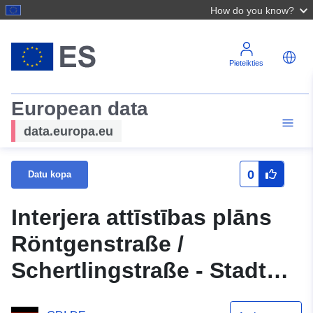
How do you know?
Pieteikties
European data
data.europa.eu
0
Datu kopa
Interjera attīstības plāns
Röntgenstraße /
Schertlingstraße - Stadt
Wildau (WMS)