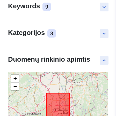
Keywords
9
keyboard_arrow_down
Kategorijos
3
keyboard_arrow_down
Duomenų rinkinio apimtis
keyboard_arrow_up
+
−