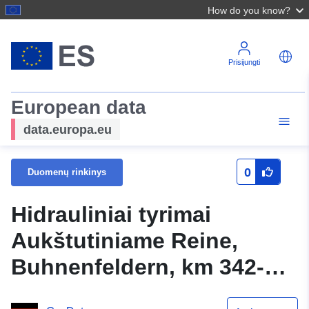
How do you know?
Prisijungti
European data
data.europa.eu
0
Duomenų rinkinys
Hidrauliniai tyrimai
Aukštutiniame Reine,
Buhnenfeldern, km 342-
453, 2024