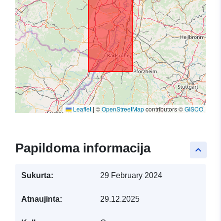
Leaflet
|
©
OpenStreetMap
contributors ©
GISCO
Papildoma informacija
keyboard_arrow_up
Sukurta:
29 February 2024
Atnaujinta:
29.12.2025