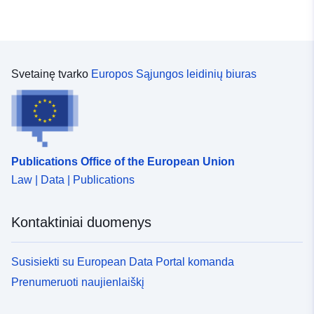
Erdviniai
Koordinatės:
[ [ 8.0719,
duomenys:
49.723 ], [ 8.556, 49.723 ], [
8.556, 48.891 ], [ 8.0719,
Svetainę tvarko
Europos Sąjungos leidinių biuras
48.891 ], [ 8.0719, 49.723 ] ]
Rūšis:
Polygon
Identifikatoriai:
5A95D774-4EC8-4428-
B0C3-29B09C57909A
Publications Office of the European Union
Law | Data | Publications
uriRef:
http://data.europa.eu/88u/dataset
4ec8-4428-b0c3-29b09c57909a
Kontaktiniai duomenys
Laikotarpis:
25 January 2024
 -
27 January 2024
Susisiekti su European Data Portal komanda
Prenumeruoti naujienlaiškį
Rūšis:
Išteklius:
http://inspire.ec.europa.eu/metadat