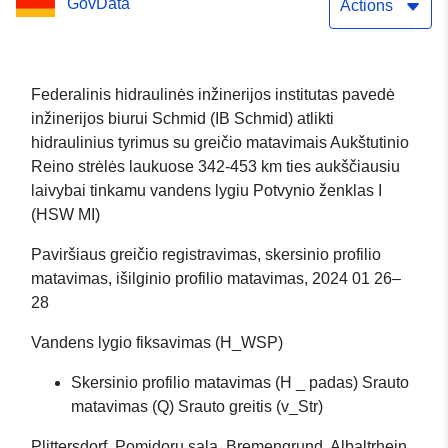
GovData
Actions
Federalinis hidraulinės inžinerijos institutas pavedė
inžinerijos biurui Schmid (IB Schmid) atlikti
hidraulinius tyrimus su greičio matavimais Aukštutinio
Reino strėlės laukuose 342-453 km ties aukščiausiu
laivybai tinkamu vandens lygiu Potvynio ženklas I
(HSW MI)
Paviršiaus greičio registravimas, skersinio profilio
matavimas, išilginio profilio matavimas, 2024 01 26–
28
Vandens lygio fiksavimas (H_WSP)
Skersinio profilio matavimas (H _ padas) Srauto
matavimas (Q) Srauto greitis (v_Str)
Plittersdorf, Pomidorų sala, Bremengrund, Albaltrhein,