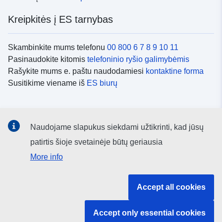
Kreipkitės į ES tarnybas
Skambinkite mums telefonu
00 800 6 7 8 9 10 11
Pasinaudokite kitomis
telefoninio ryšio galimybėmis
Rašykite mums e. paštu naudodamiesi
kontaktine forma
Susitikime viename iš
ES biurų
Socialiniai tinklai
Naudojame slapukus siekdami užtikrinti, kad jūsų
ES
socialinių tinklų kanalai
patirtis šioje svetainėje būtų geriausia
More info
ES institucijos ir įstaigos
Accept all cookies
ES institucijų ir įstaigų paieška
Accept only essential cookies