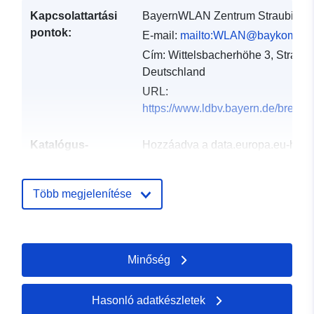
Kapcsolattartási
BayernWLAN Zentrum Straubing
pontok:
E-mail:
mailto:WLAN@baykom.bay
Cím:
Wittelsbacherhöhe 3, Straubi
Deutschland
URL:
https://www.ldbv.bayern.de/breitb
Katalógus-
Hozzáadva a data.europa.eu-hoz:
nyilvántartás:
06 August 2022
Frissítve: data.europa.eu:
01
Több megjelenítése
February 2025
Térbeli:
Koordináták:
[ [ 8.94509615,
50.5642095 ], [
Minőség
13.90890859, 50.5642095 ],
[ 13.90890859,
Hasonló adatkészletek
47.24843533 ], [