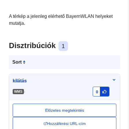
A térkép a jelenleg elérhető BayernWLAN helyeket
mutatja.
Disztribúciók
1
Sort
kilátás
-
WMS
0
Előzetes megtekintés
Hozzáférési URL-cím