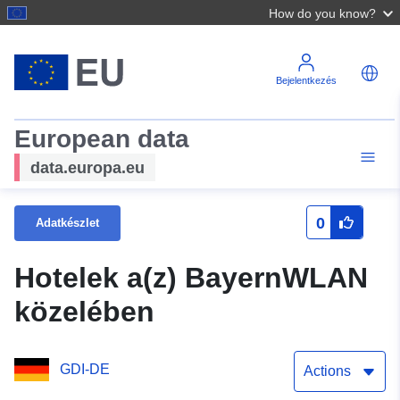
How do you know?
Bejelentkezés
European data
data.europa.eu
0
Adatkészlet
Hotelek a(z) BayernWLAN
közelében
GDI-DE
Actions