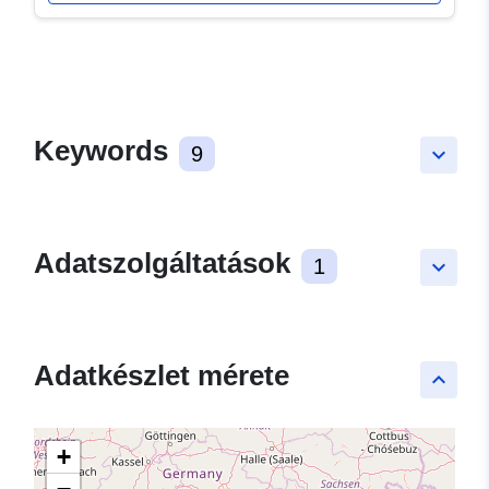
Keywords
9
keyboard_arrow_down
Adatszolgáltatások
1
keyboard_arrow_down
Adatkészlet mérete
keyboard_arrow_up
+