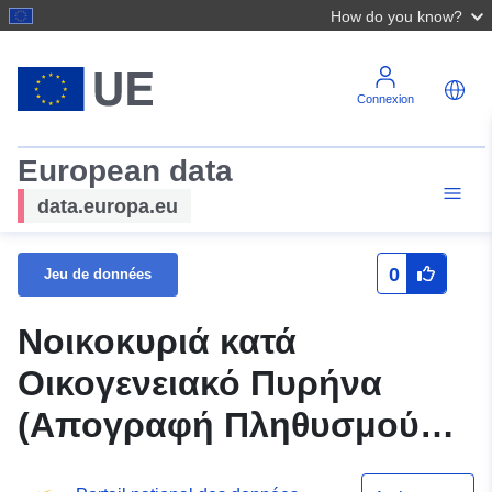
How do you know?
Connexion
European data
data.europa.eu
0
Jeu de données
Νοικοκυριά κατά
Οικογενειακό Πυρήνα
(Απογραφή Πληθυσμού
2011)