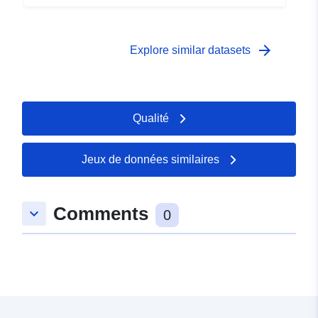
arrow_forward
Explore similar datasets
Qualité
Jeux de données similaires
Comments
keyboard_arrow_down
0