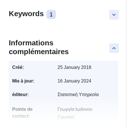
Keywords
1
keyboard_arrow_down
Informations
keyboard_arrow_up
complémentaires
Créé:
25 January 2018
Mis à jour:
16 January 2024
éditeur:
Στατιστική Υπηρεσία
Points de
Γεωργία Ιωάννου
contact:
Courriel:
gioannou@cystat.mof.gov.cy