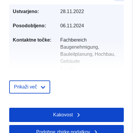
Ustvarjeno:
28.11.2022
Posodobljeno:
06.11.2024
Kontaktne točke:
Fachbereich
Baugenehmigung,
Bauleitplanung, Hochbau,
Gebäude
E-pošta:
mailto:gemeinde@apen.de
Naslov:
Hauptstraße 200,
Prikaži več
Apen, 26889, Deutschland
Katalog:
http://www.apen.de
Kakovost
Katalogski zapis:
Dodano v data.europa.eu:
21 Febr
2026
Posodobljeno na spletišču Data.e
Podobne zbirke podatkov