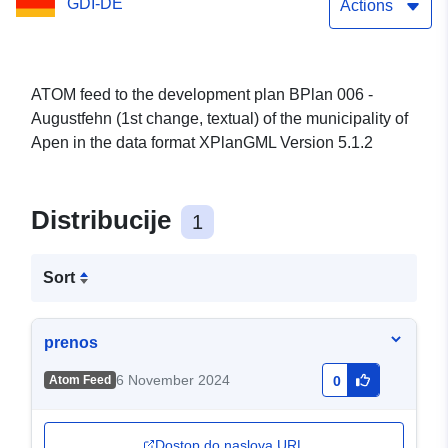
GDI-DE
občine Apen
Actions
ATOM feed to the development plan BPlan 006 -
Augustfehn (1st change, textual) of the municipality of
Apen in the data format XPlanGML Version 5.1.2
Distribucije
1
Sort
prenos
6 November 2024
Atom Feed
0
Dostop do naslova URL