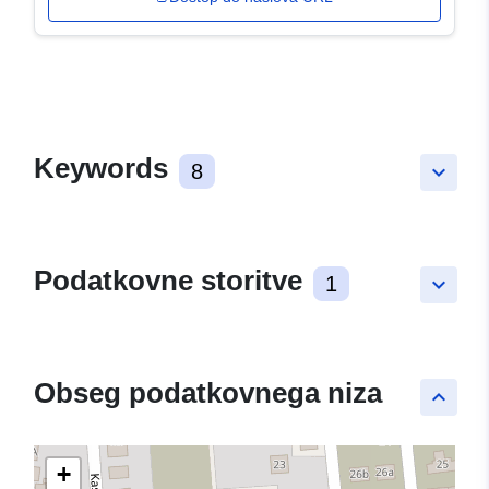
Keywords
8
keyboard_arrow_down
Podatkovne storitve
1
keyboard_arrow_down
Obseg podatkovnega niza
keyboard_arrow_up
+