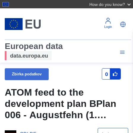
How do you know?
Login
European data
data.europa.eu
0
Zbirka podatkov
ATOM feed to the
development plan BPlan
006 - Augustfehn (1.
sprememba, besedilo)