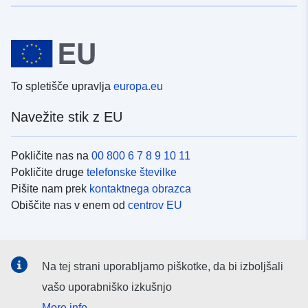
To spletišče upravlja
europa.eu
Navežite stik z EU
Pokličite nas na
00 800 6 7 8 9 10 11
Pokličite druge
telefonske številke
Pišite nam prek
kontaktnega obrazca
Obiščite nas v enem od
centrov EU
Družbeni mediji
Na tej strani uporabljamo piškotke, da bi izboljšali
Iskanje po
družbenih medijih EU
vašo uporabniško izkušnjo
More info