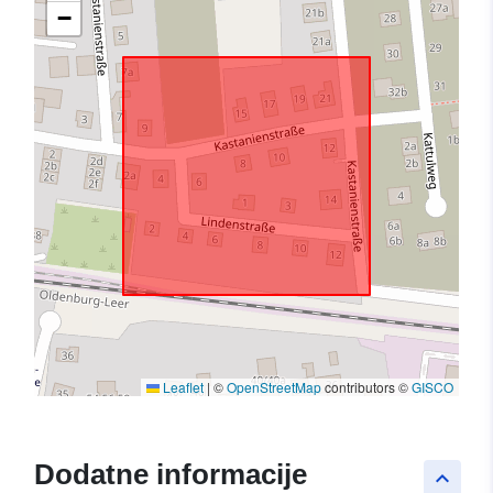
−
Leaflet
|
©
OpenStreetMap
contributors ©
GISCO
Dodatne informacije
keyboard_arrow_up