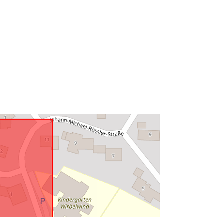
49.1555091 ] ]
Τύπος:
Polygon
 με:
Πόρος:
http://data.europa.eu/eli/reg/2009/97
6
http://data.europa.eu/88u/dataset/5b
0d785b-60b7-44da-a1e5-
0716e250a8d6