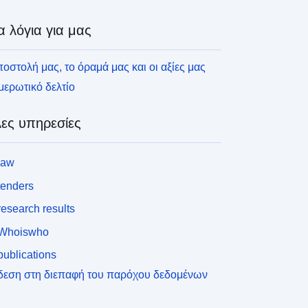
α λόγια για μας
οστολή μας, το όραμά μας και οι αξίες μας
ερωτικό δελτίο
ες υπηρεσίες
law
tenders
esearch results
Whoiswho
ublications
δεση στη διεπαφή του παρόχου δεδομένων