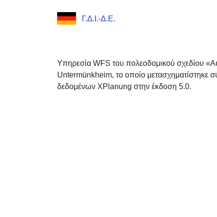
Γ.Δ.Ι.-Δ.Ε.
Υπηρεσία WFS του πολεοδομικού σχεδίου «Auä
Untermünkheim, το οποίο μετασχηματίστηκε 
δεδομένων XPlanung στην έκδοση 5.0.