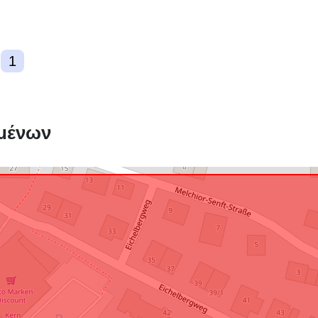
1
Συμμόρφωση
μένων
uriRef: