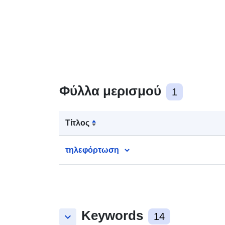
Φύλλα μερισμού
1
Τίτλος
τηλεφόρτωση
Keywords
keyboard_arrow_down
14