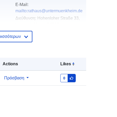
E-Mail:
mailto:rathaus@untermuenkheim.de
Διεύθυνση:
Hohenloher Straße 33,
Untermünkheim, 74547,
Deutschland
ρισσότερων
Διεύθυνση URL:
http://www.untermuenkheim.de
Προστίθεται στο data.europa.eu:
21
Actions
Likes
February 2026
Επικαιροποιήθηκε στα data.europa.eu:
04 August 2026
Πρόσβαση
0
Συντεταγμένες:
[ [ 9.7312075,
49.1555091 ], [ 9.7347686,
49.1555091 ], [ 9.7347686,
49.1541826 ], [ 9.7312075,
49.1541826 ], [ 9.7312075,