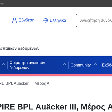
Σύνδεση
Ελληνικά
ρωπαϊκών δεδομένων
Ωριμότητα ανοικτών
Community
Εκδό
δεδομένων
E BPL Auäcker III, Μέρος Α
IRE BPL Auäcker III, Μέρος 