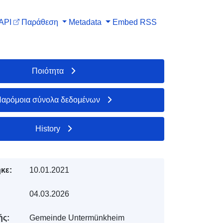
API
Παράθεση
Metadata
Embed
RSS
Ποιότητα
αρόμοια σύνολα δεδομένων
History
κε:
10.01.2021
04.03.2026
ής:
Gemeinde Untermünkheim