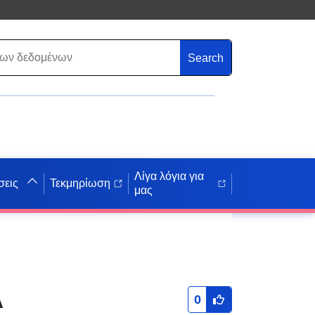
Search
Λίγα λόγια για
σεις
Τεκμηρίωση
μας
Α
0