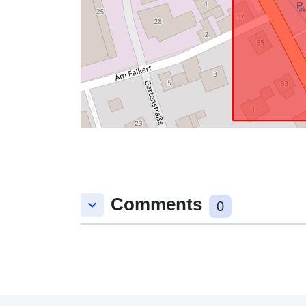
Comments
keyboard_arrow_down
0