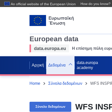
How do you know?
An official website of the European Union
European data
data.europa.eu
Η επίσημη πύλη ευ
data.europa
Αρχική
Δεδομένα
academy
Home
Σύνολα δεδομένων
WFS INSPIR
WFS INSP
Σύνολο δεδομένων