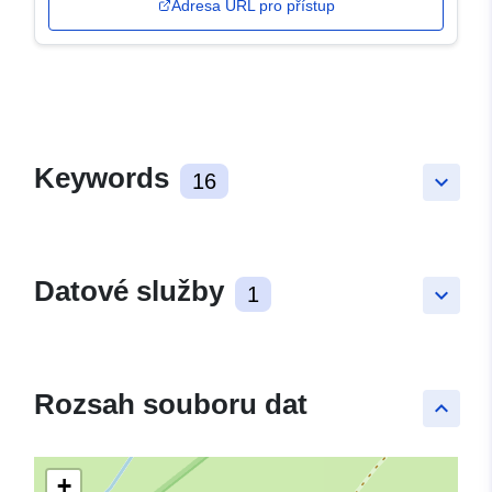
Adresa URL pro přístup
Keywords
16
keyboard_arrow_down
Datové služby
1
keyboard_arrow_down
Rozsah souboru dat
keyboard_arrow_up
+