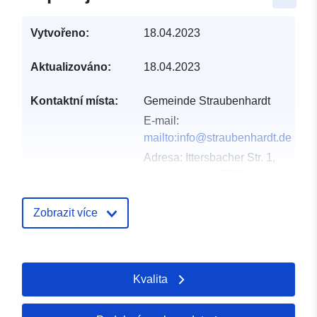
Vytvořeno:
18.04.2023
Aktualizováno:
18.04.2023
Kontaktní místa:
Gemeinde Straubenhardt
E-mail:
mailto:info@straubenhardt.de
Adresa:
Ittersbacher Str. 1,
Straubenhardt, 75334,
Deutschland
Adresa URL:
Zobrazit více
http://www.straubenhardt.de
Katalogový
Přidáno do data.europa.eu:
Kvalita
záznam:
21 February 2026
Aktualizace údajů.europa.eu: