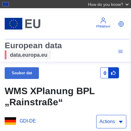
How do you know?
Přihlášení
European data
data.europa.eu
0
Soubor dat
WMS XPlanung BPL
„Rainstraße“
GDI-DE
Actions