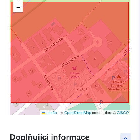
−
Leaflet
|
©
OpenStreetMap
contributors ©
GISCO
Doplňující informace
keyboard_arrow_up