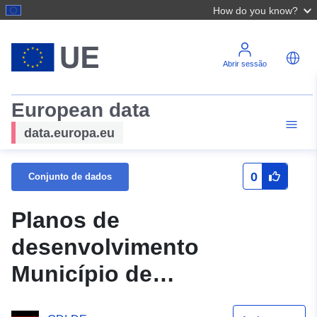
How do you know?
Abrir sessão
European data
data.europa.eu
0
Conjunto de dados
Planos de
desenvolvimento
Município de
Herleshausen - BP