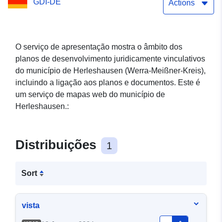
GDI-DE
_636005 _2160 _014 _000
Actions
O serviço de apresentação mostra o âmbito dos
planos de desenvolvimento juridicamente vinculativos
do município de Herleshausen (Werra-Meißner-Kreis),
incluindo a ligação aos planos e documentos. Este é
um serviço de mapas web do município de
Herleshausen.:
Distribuições
1
Sort
vista