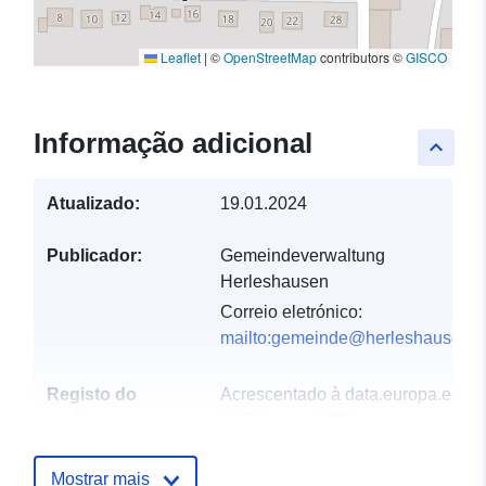
Leaflet
|
©
OpenStreetMap
contributors ©
GISCO
Informação adicional
keyboard_arrow_up
Atualizado:
19.01.2024
Publicador:
Gemeindeverwaltung
Herleshausen
Correio eletrónico:
mailto:gemeinde@herleshausen.d
Registo do
Acrescentado à data.europa.eu:
catálogo:
21 February 2026
Atualizado em data.europa.eu:
04 August 2026
Mostrar mais