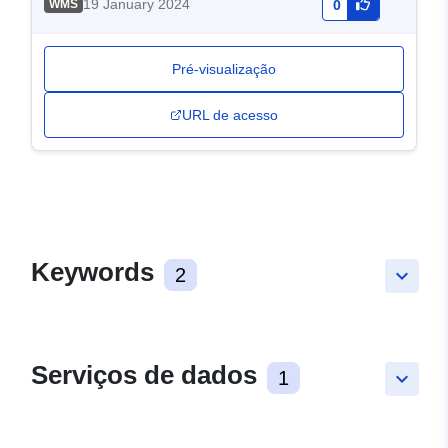
19 January 2024
WMS
0
Pré-visualização
URL de acesso
Keywords
2
keyboard_arrow_down
Serviços de dados
1
keyboard_arrow_down