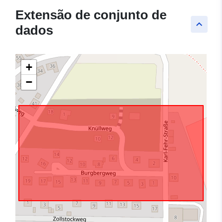
Extensão de conjunto de
keyboard_arrow_up
dados
+
−