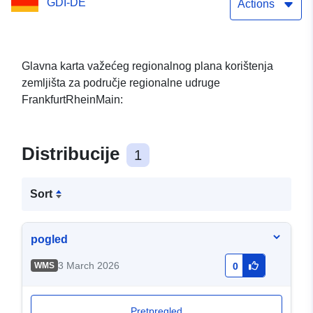
GDI-DE
područje za posebne
Actions
klimatske funkcije
Glavna karta važećeg regionalnog plana korištenja
zemljišta za područje regionalne udruge
FrankfurtRheinMain:
Distribucije
1
Sort
pogled
3 March 2026
WMS
0
Pretpregled