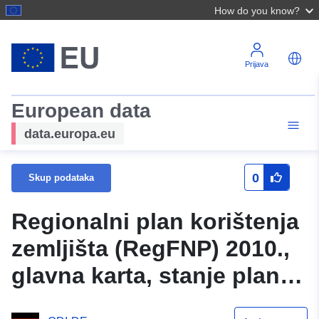
How do you know?
Prijava
European data
data.europa.eu
0
Skup podataka
Regionalni plan korištenja
zemljišta (RegFNP) 2010.,
glavna karta, stanje plana
31.01.2025 - rezervacijsko