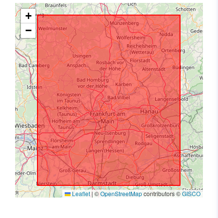
+
−
Leaflet
|
©
OpenStreetMap
contributors ©
GISCO