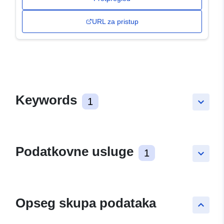
URL za pristup
Keywords
1
keyboard_arrow_down
Podatkovne usluge
1
keyboard_arrow_down
Opseg skupa podataka
keyboard_arrow_up