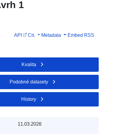
vrh 1
API
Cit.
Metadata
Embed
RSS
Kvalita
Podobné datasety
History
11.03.2026