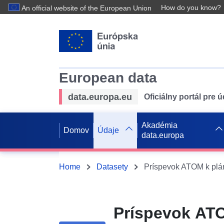
How do you know?
An official website of the European Union
European data
data.europa.eu
Oficiálny portál pre 
Akadémia
Domov
Údaje
data.europa
Home
Datasety
Príspevok ATO