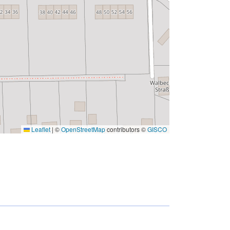
Leaflet
|
©
OpenStreetMap
contributors ©
GISCO