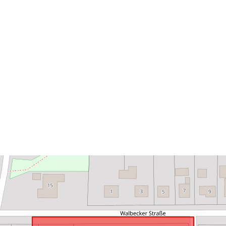
Zodpovedá:
uriRef: