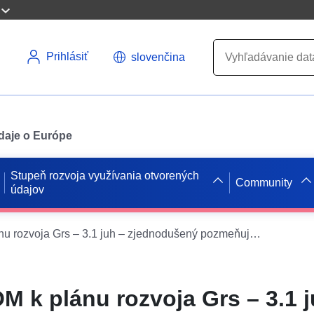
Prihlásiť
slovenčina
údaje o Európe
Stupeň rozvoja využívania otvorených
Community
údajov
Príspevok ATOM k plánu rozvoja Grs – 3.1 juh – zjednodušený pozmeňujúci a doplňujúci návrh 1 (prvý pozmeňujúci a doplňujúci návrh) Samtgemeinde Grasleben
M k plánu rozvoja Grs – 3.1 j