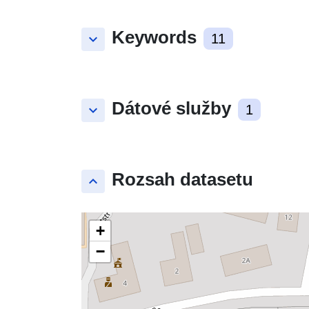
Keywords
keyboard_arrow_down
11
Dátové služby
keyboard_arrow_down
1
Rozsah datasetu
keyboard_arrow_up
+
−