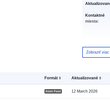
Aktualizovan
Kontaktné
miesta:
Zobraziť viac
Katalógový
Formát
Aktualizované
záznam:
12 March 2026
Atom Feed
Zemepisné
pokrytie: