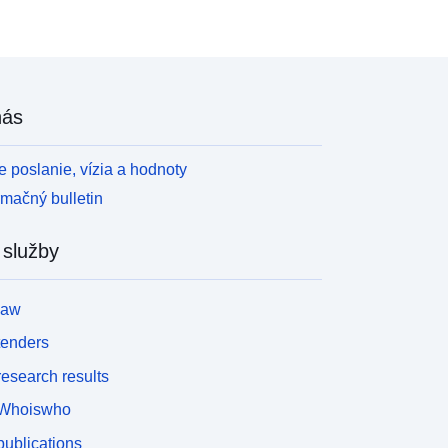
nás
 poslanie, vízia a hodnoty
rmačný bulletin
 služby
law
tenders
esearch results
Whoiswho
ublications