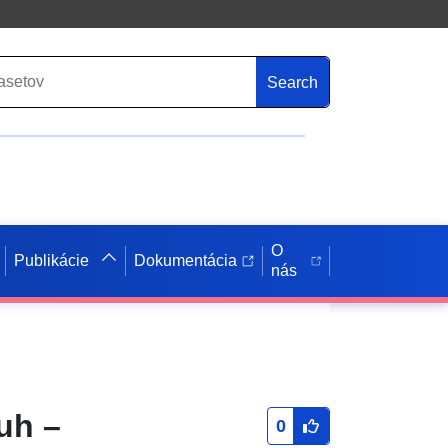
Search
O
Publikácie
Dokumentácia
nás
uh –
0