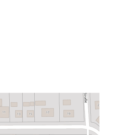
52.3053486 ], [ 11.0210845,
52.3048386 ], [ 11.0193689,
52.3048386 ], [ 11.0193689,
52.3053486 ] ]
Typ:
Polygon
Zdroj:
http://data.europa.eu/eli/reg/2009/97
6
http://data.europa.eu/88u/dataset/5b
aedf65-78a6-421e-a970-
59c58bc94791