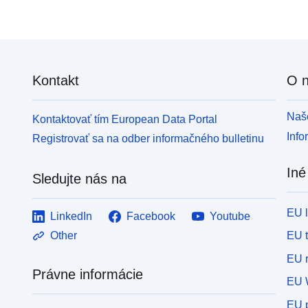
Kontakt
O 
Naše
Kontaktovať tím European Data Portal
Info
Registrovať sa na odber informačného bulletinu
Iné
Sledujte nás na
EU 
LinkedIn
Facebook
Youtube
EU 
Other
EU r
Právne informácie
EU 
EU p