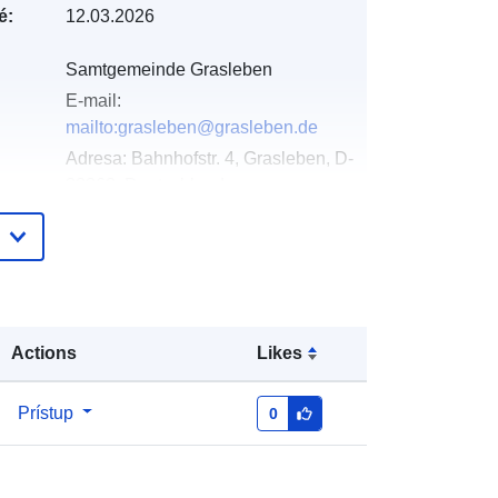
é:
12.03.2026
Samtgemeinde Grasleben
E-mail:
mailto:grasleben@grasleben.de
Adresa:
Bahnhofstr. 4, Grasleben, D-
38368, Deutschland
Adresa URL:
https://www.samtgemeinde-
grasleben.de
Pridané k údajom.europa.eu:
21 March
Actions
Likes
2026
Aktualizované na základe údajov.europa.eu:
04 August 2026
Prístup
0
Súradnice:
[ [ 11.0193689,
52.3053486 ], [ 11.0210845,